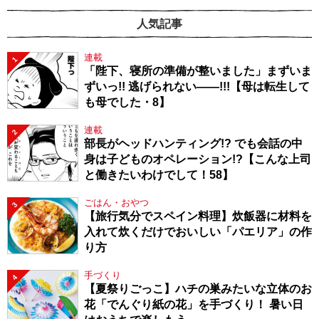
人気記事
連載
1
「陛下、寝所の準備が整いました」まずいま
ずいっ!! 逃げられない――!!!【母は転生して
も母でした・8】
連載
2
部長がヘッドハンティング!? でも会話の中
身は子どものオペレーション!?【こんな上司
と働きたいわけでして！58】
ごはん・おやつ
3
【旅行気分でスペイン料理】炊飯器に材料を
入れて炊くだけでおいしい「パエリア」の作
り方
手づくり
4
【夏祭りごっこ】ハチの巣みたいな立体のお
花「でんぐり紙の花」を手づくり！ 暑い日