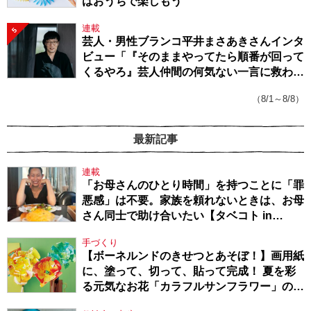
はおうちで楽しもう
連載
5
芸人・男性ブランコ平井まさあきさんインタ
ビュー「『そのままやってたら順番が回って
くるやろ』芸人仲間の何気ない一言に救われ
てきたから、頑張れる」
（8/1～8/8）
最新記事
連載
「お母さんのひとり時間」を持つことに「罪
悪感」は不要。家族を頼れないときは、お母
さん同士で助け合いたい【タベコト in
Berlin・130】
手づくり
【ボーネルンドのきせつとあそぼ！】画用紙
に、塗って、切って、貼って完成！ 夏を彩
る元気なお花「カラフルサンフラワー」の作
り方