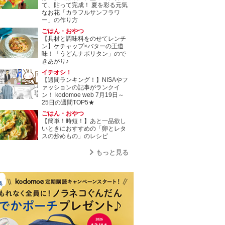
て、貼って完成！ 夏を彩る元気
なお花「カラフルサンフラワ
ー」の作り方
ごはん・おやつ
【具材と調味料をのせてレンチ
ン】ケチャップ×バターの王道
味！「うどんナポリタン」ので
きあがり♪
イチオシ！
【週間ランキング！】NISAやフ
ァッションの記事がランクイ
ン！ kodomoe web 7月19日～
25日の週間TOP5★
ごはん・おやつ
【簡単！時短！】あと一品欲し
いときにおすすめの「卵とレタ
スの炒めもの」のレシピ
もっと見る