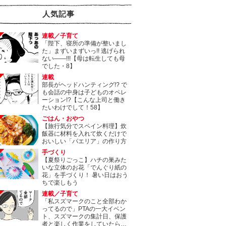
人気記事
連載／子育て
「陛下、寝所の準備が整いまし
た」まずいまずいっ!! 逃げられ
ない――!!!【母は転生しても母
でした・8】
連載
部長がヘッドハンティング!? で
も会話の中身は子どものオペレ
ーション!?【こんな上司と働き
たいわけでして！58】
ごはん・おやつ
【旅行気分でスペイン料理】炊
飯器に材料を入れて炊くだけで
おいしい「パエリア」の作り方
手づくり
【夏祭りごっこ】ハチの巣みた
いな立体のお花「でんぐり紙の
花」を手づくり！ 暑い日はおう
ちで楽しもう
連載／子育て
「私スズマークのこと全部わか
ってるので」PTAの一大イベン
ト、スズマークの集計日、保護
者と楽しく作業をしていたら…