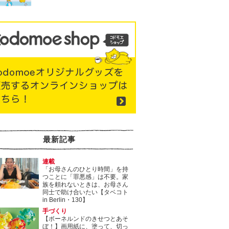
最新記事
連載
「お母さんのひとり時間」を持
つことに「罪悪感」は不要。家
族を頼れないときは、お母さん
同士で助け合いたい【タベコト
in Berlin・130】
手づくり
【ボーネルンドのきせつとあそ
ぼ！】画用紙に、塗って、切っ