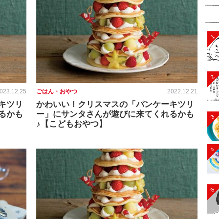
1
2
023.12.25
ごはん・おやつ
2022.12.21
キツリ
かわいい！クリスマスの「パンケーキツリ
るかも
ー」にサンタさんが遊びに来てくれるかも
3
♪【こどもおやつ】
4
5