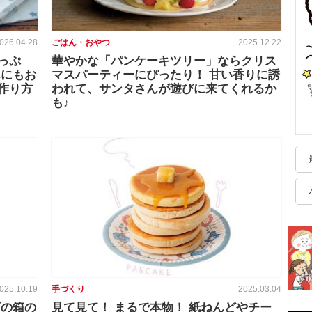
026.04.28
ごはん・おやつ
2025.12.22
っぷ
華やかな「パンケーキツリー」ならクリス
んにもお
マスパーティーにぴったり！ 甘い香りに誘
作り方
われて、サンタさんが遊びに来てくれるか
も♪
025.10.19
手づくり
2025.03.04
ズの箱の
見て見て！ まるで本物！ 紙ねんどやチー