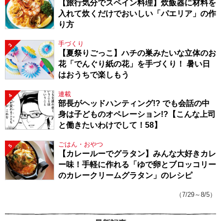
【旅行気分でスペイン料理】炊飯器に材料を
入れて炊くだけでおいしい「パエリア」の作
り方
手づくり
3
【夏祭りごっこ】ハチの巣みたいな立体のお
花「でんぐり紙の花」を手づくり！ 暑い日
はおうちで楽しもう
連載
4
部長がヘッドハンティング!? でも会話の中
身は子どものオペレーション!?【こんな上司
と働きたいわけでして！58】
ごはん・おやつ
5
【カレールーでグラタン】みんな大好きカレ
ー味！手軽に作れる「ゆで卵とブロッコリー
のカレークリームグラタン」のレシピ
（7/29～8/5）