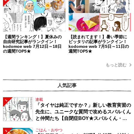
【週間ランキング！】夏休みの
【読まれてます！】暑い季節に
自由研究記事がランクイン！
ピッタリの記事がランクイン！
kodomoe web 7月12日～18日
kodomoe web 7月5日～11日の
の週間TOP5★
週間TOP5★
もっと読む
人気記事
連載
1
「タイヤは純正ですか？」新しい教育実習の
先生に、ユニークな質問で攻めるスバルくん
と仲間たち【自閉症BOY★スバルくん・
143】
ごはん・おやつ
2