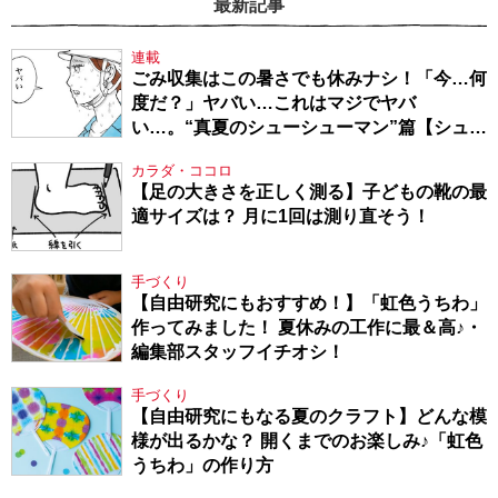
最新記事
連載
ごみ収集はこの暑さでも休みナシ！「今…何
度だ？」ヤバい…これはマジでヤバ
い…。“真夏のシューシューマン”篇【シュー
シューマン・17】
カラダ・ココロ
【足の大きさを正しく測る】子どもの靴の最
適サイズは？ 月に1回は測り直そう！
手づくり
【自由研究にもおすすめ！】「虹色うちわ」
作ってみました！ 夏休みの工作に最＆高♪・
編集部スタッフイチオシ！
手づくり
【自由研究にもなる夏のクラフト】どんな模
様が出るかな？ 開くまでのお楽しみ♪「虹色
うちわ」の作り方