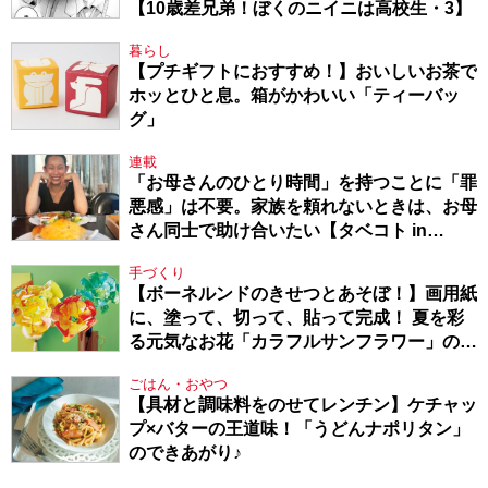
【10歳差兄弟！ぼくのニイニは高校生・3】
暮らし
【プチギフトにおすすめ！】おいしいお茶で
ホッとひと息。箱がかわいい「ティーバッ
グ」
連載
「お母さんのひとり時間」を持つことに「罪
悪感」は不要。家族を頼れないときは、お母
さん同士で助け合いたい【タベコト in
Berlin・130】
手づくり
【ボーネルンドのきせつとあそぼ！】画用紙
に、塗って、切って、貼って完成！ 夏を彩
る元気なお花「カラフルサンフラワー」の作
り方
ごはん・おやつ
【具材と調味料をのせてレンチン】ケチャッ
プ×バターの王道味！「うどんナポリタン」
のできあがり♪