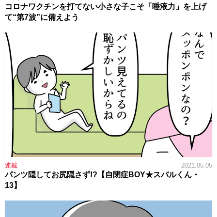
コロナワクチンを打てない小さな子こそ「唾液力」を上げ
て“第7波”に備えよう
連載
2021.05.05
パンツ隠してお尻隠さず!?【自閉症BOY★スバルくん・
13】