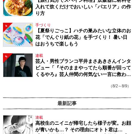
【旅行気分でスペイン料理】炊飯器に材料を
入れて炊くだけでおいしい「パエリア」の作
り方
手づくり
4
【夏祭りごっこ】ハチの巣みたいな立体のお
花「でんぐり紙の花」を手づくり！ 暑い日
はおうちで楽しもう
連載
5
芸人・男性ブランコ平井まさあきさんインタ
ビュー「『そのままやってたら順番が回って
くるやろ』芸人仲間の何気ない一言に救われ
てきたから、頑張れる」
（8/2～8/9）
最新記事
連載
高校生のニイニが帰宅したら様子が変。お顔
が青いかも…？ その理由にオトト君は…