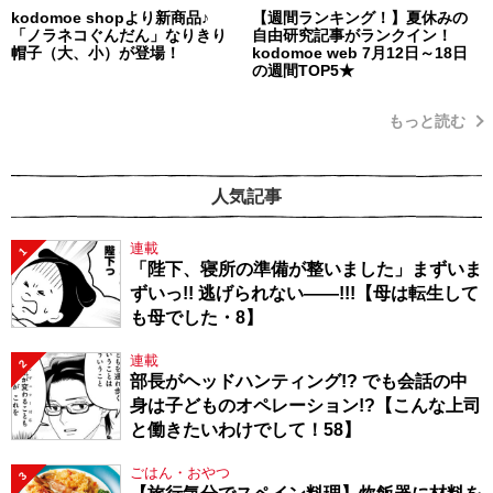
kodomoe shopより新商品♪
【週間ランキング！】夏休みの
「ノラネコぐんだん」なりきり
自由研究記事がランクイン！
帽子（大、小）が登場！
kodomoe web 7月12日～18日
の週間TOP5★
もっと読む
人気記事
連載
1
「陛下、寝所の準備が整いました」まずいま
ずいっ!! 逃げられない――!!!【母は転生して
も母でした・8】
連載
2
部長がヘッドハンティング!? でも会話の中
身は子どものオペレーション!?【こんな上司
と働きたいわけでして！58】
ごはん・おやつ
3