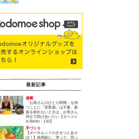
最新記事
連載
「お母さんのひとり時間」を持
つことに「罪悪感」は不要。家
族を頼れないときは、お母さん
同士で助け合いたい【タベコト
in Berlin・130】
手づくり
【ボーネルンドのきせつとあそ
ぼ！】画用紙に、塗って、切っ