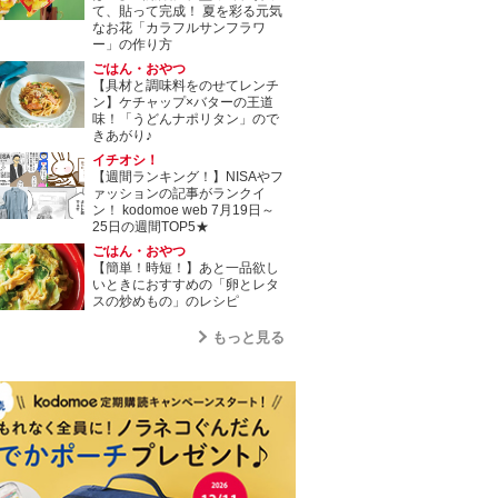
て、貼って完成！ 夏を彩る元気
なお花「カラフルサンフラワ
ー」の作り方
ごはん・おやつ
【具材と調味料をのせてレンチ
ン】ケチャップ×バターの王道
味！「うどんナポリタン」ので
きあがり♪
イチオシ！
【週間ランキング！】NISAやフ
ァッションの記事がランクイ
ン！ kodomoe web 7月19日～
25日の週間TOP5★
ごはん・おやつ
【簡単！時短！】あと一品欲し
いときにおすすめの「卵とレタ
スの炒めもの」のレシピ
もっと見る