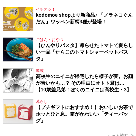
た件・104】
イチオシ！
kodomoe shopより新商品♪ 「ノラネコぐん
だん」ワッペン新柄3種が登場！
ごはん・おやつ
【ひんやりパスタ】凍らせたトマトで夏らし
い一品「たらこのトマトシャーベットパス
タ」
連載
高校生のニイニが帰宅したら様子が変。お顔
が青いかも…？ その理由にオトト君は…
【10歳差兄弟！ぼくのニイニは高校生・3】
暮らし
【プチギフトにおすすめ！】おいしいお茶で
ホッとひと息。箱がかわいい「ティーバッ
グ」
もっと読む