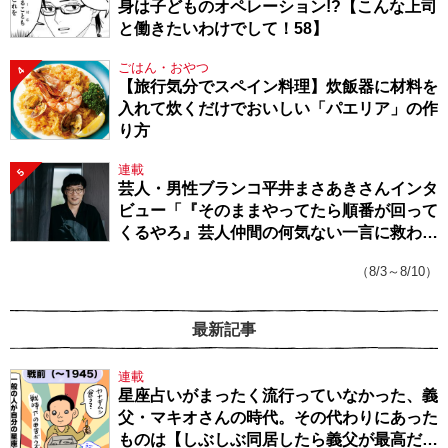
身は子どものオペレーション!?【こんな上司
と働きたいわけでして！58】
ごはん・おやつ
4
【旅行気分でスペイン料理】炊飯器に材料を
入れて炊くだけでおいしい「パエリア」の作
り方
連載
5
芸人・男性ブランコ平井まさあきさんインタ
ビュー「『そのままやってたら順番が回って
くるやろ』芸人仲間の何気ない一言に救われ
てきたから、頑張れる」
（8/3～8/10）
最新記事
連載
星座占いがまったく流行っていなかった、義
父・マキオさんの時代。その代わりにあった
ものは【しぶしぶ同居したら義父が最高だっ