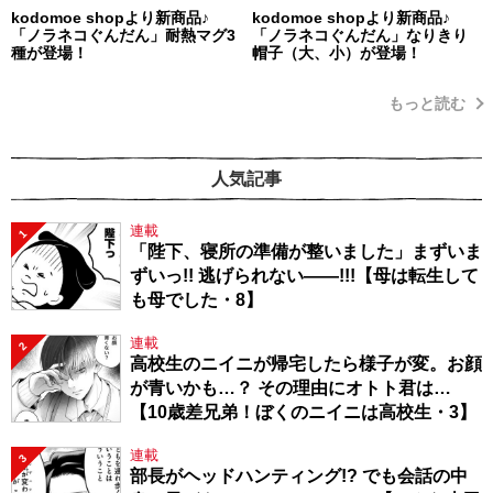
kodomoe shopより新商品♪
kodomoe shopより新商品♪
「ノラネコぐんだん」耐熱マグ3
「ノラネコぐんだん」なりきり
種が登場！
帽子（大、小）が登場！
もっと読む
人気記事
連載
1
「陛下、寝所の準備が整いました」まずいま
ずいっ!! 逃げられない――!!!【母は転生して
も母でした・8】
連載
2
高校生のニイニが帰宅したら様子が変。お顔
が青いかも…？ その理由にオトト君は…
【10歳差兄弟！ぼくのニイニは高校生・3】
連載
3
部長がヘッドハンティング!? でも会話の中