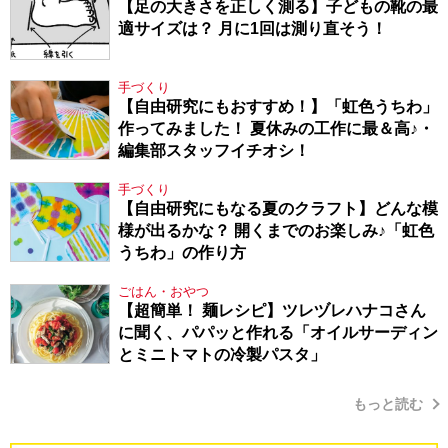
【足の大きさを正しく測る】子どもの靴の最
適サイズは？ 月に1回は測り直そう！
手づくり
【自由研究にもおすすめ！】「虹色うちわ」
作ってみました！ 夏休みの工作に最＆高♪・
編集部スタッフイチオシ！
手づくり
【自由研究にもなる夏のクラフト】どんな模
様が出るかな？ 開くまでのお楽しみ♪「虹色
うちわ」の作り方
ごはん・おやつ
【超簡単！ 麺レシピ】ツレヅレハナコさん
に聞く、パパッと作れる「オイルサーディン
とミニトマトの冷製パスタ」
もっと読む