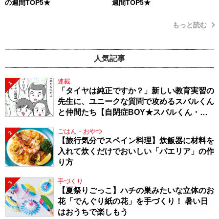
の週間TOP5★
週間TOP5★
もっと読む
人気記事
連載
1
「タイヤは純正ですか？」新しい教育実習の
先生に、ユニークな質問で攻めるスバルくん
と仲間たち【自閉症BOY★スバルくん・
143】
ごはん・おやつ
2
【旅行気分でスペイン料理】炊飯器に材料を
入れて炊くだけでおいしい「パエリア」の作
り方
手づくり
3
【夏祭りごっこ】ハチの巣みたいな立体のお
花「でんぐり紙の花」を手づくり！ 暑い日
はおうちで楽しもう