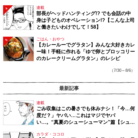
連載
4
部長がヘッドハンティング!? でも会話の中
身は子どものオペレーション!?【こんな上司
と働きたいわけでして！58】
ごはん・おやつ
5
【カレールーでグラタン】みんな大好きカレ
ー味！手軽に作れる「ゆで卵とブロッコリー
のカレークリームグラタン」のレシピ
（7/30～8/6）
最新記事
連載
ごみ収集はこの暑さでも休みナシ！「今…何
度だ？」ヤバい…これはマジでヤバ
い…。“真夏のシューシューマン”篇【シュー
シューマン・17】
カラダ・ココロ