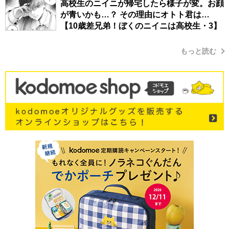
高校生のニイニが帰宅したら様子が変。お顔
が青いかも…？ その理由にオトト君は…
【10歳差兄弟！ぼくのニイニは高校生・3】
もっと読む