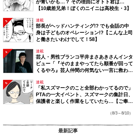
が青いかも…？ その理由にオトト君は…
【10歳差兄弟！ぼくのニイニは高校生・3】
連載
3
部長がヘッドハンティング!? でも会話の中
身は子どものオペレーション!?【こんな上司
と働きたいわけでして！58】
連載
4
芸人・男性ブランコ平井まさあきさんインタ
ビュー「『そのままやってたら順番が回って
くるやろ』芸人仲間の何気ない一言に救われ
てきたから、頑張れる」
連載
5
「私スズマークのこと全部わかってるので」
PTAの一大イベント、スズマークの集計日、
保護者と楽しく作業をしていたら…【ご奉仕
戦隊★PTA・19】
（8/3～8/10）
最新記事