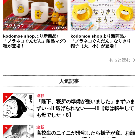
kodomoe shopより新商品♪
kodomoe shopより新商品♪
「ノラネコぐんだん」耐熱マグ3
「ノラネコぐんだん」なりきり
種が登場！
帽子（大、小）が登場！
もっと読む
人気記事
連載
1
「陛下、寝所の準備が整いました」まずいま
ずいっ!! 逃げられない――!!!【母は転生して
も母でした・8】
連載
2
高校生のニイニが帰宅したら様子が変。お顔