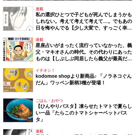
連載
私の選択ひとつで子どもが死んでしまうかも
しれない。考えて考えて考えて…。でもあの
日を悔やんでる【少し大変で、すっごく幸せ
～ドラベ症候群の娘と心臓に毛の生えた母
連載
～・54】
星座占いがまったく流行っていなかった、義
父・マキオさんの時代。その代わりにあった
ものは【しぶしぶ同居したら義父が最高だっ
た件・104】
イチオシ！
kodomoe shopより新商品♪ 「ノラネコぐん
だん」ワッペン新柄3種が登場！
ごはん・おやつ
【ひんやりパスタ】凍らせたトマトで夏らし
い一品「たらこのトマトシャーベットパス
タ」
連載