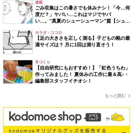
連載
ごみ収集はこの暑さでも休みナシ！「今…何
度だ？」ヤバい…これはマジでヤバ
い…。“真夏のシューシューマン”篇【シュー
シューマン・17】
カラダ・ココロ
【足の大きさを正しく測る】子どもの靴の最
適サイズは？ 月に1回は測り直そう！
手づくり
【自由研究にもおすすめ！】「虹色うちわ」
作ってみました！ 夏休みの工作に最＆高♪・
編集部スタッフイチオシ！
もっと読む