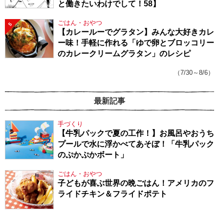
と働きたいわけでして！58】
ごはん・おやつ
5
【カレールーでグラタン】みんな大好きカレ
ー味！手軽に作れる「ゆで卵とブロッコリー
のカレークリームグラタン」のレシピ
（7/30～8/6）
最新記事
手づくり
【牛乳パックで夏の工作！】お風呂やおうち
プールで水に浮かべてあそぼ！「牛乳パック
のぷかぷかボート」
ごはん・おやつ
子どもが喜ぶ世界の晩ごはん！アメリカのフ
ライドチキン＆フライドポテト