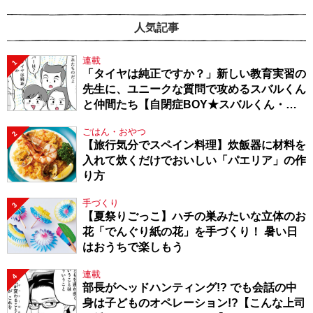
人気記事
連載
1
「タイヤは純正ですか？」新しい教育実習の
先生に、ユニークな質問で攻めるスバルくん
と仲間たち【自閉症BOY★スバルくん・
143】
ごはん・おやつ
2
【旅行気分でスペイン料理】炊飯器に材料を
入れて炊くだけでおいしい「パエリア」の作
り方
手づくり
3
【夏祭りごっこ】ハチの巣みたいな立体のお
花「でんぐり紙の花」を手づくり！ 暑い日
はおうちで楽しもう
連載
4
部長がヘッドハンティング!? でも会話の中
身は子どものオペレーション!?【こんな上司