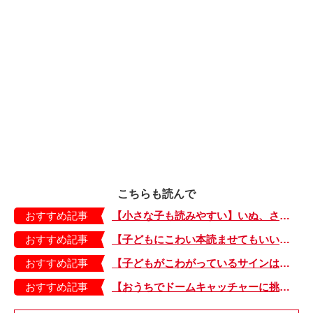
こちらも読んで
おすすめ記事
【小さな子も読みやすい】いぬ、さる、うさぎ、ゴリラにあひる…動物たちのまねっこできるかな？『まねまねっこ』発売中！
おすすめ記事
【子どもにこわい本読ませてもいいの？】「子どもはどのようなものにこわさを感じやすいのでしょうか？」
おすすめ記事
【子どもがこわがっているサインは？】「読み聞かせのとき、子どもがこわがっていると判断できるサインを教えてください！」
おすすめ記事
【おうちでドームキャッチャーに挑戦だ】アンパンマン わくわくドームキャッチャー