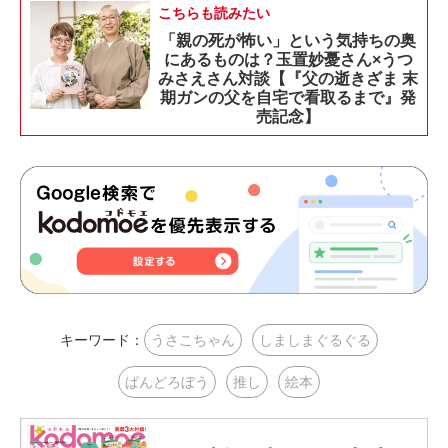
こちらも読みたい
「親の死が怖い」という気持ちの奥
にあるものは？玉置妙憂さん×うつ
みさえさん対談【『父の逝きざま 末
期ガンの父を自宅で看取るまで』発
売記念】
キーワード：
うさこちゃん
しましまぐるぐる
ぱんどろぼう
推し
絵本