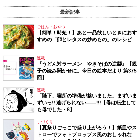
最新記事
ごはん・おやつ
【簡単！時短！】あと一品欲しいときにおす
すめの「卵とレタスの炒めもの」のレシピ
連載
『うどん対ラーメン やきそばの逆襲』【親
子の読み聞かせに。今日の絵本だより 第375
回】
連載
「陛下、寝所の準備が整いました」まずいま
ずいっ!! 逃げられない――!!!【母は転生して
も母でした・8】
手づくり
【夏祭りごっこで盛り上がろう！】紙皿やス
トローでフォトプロップス風のおしゃれな