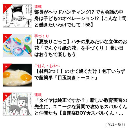
連載
2
部長がヘッドハンティング!? でも会話の中
身は子どものオペレーション!?【こんな上司
と働きたいわけでして！58】
手づくり
3
【夏祭りごっこ】ハチの巣みたいな立体のお
花「でんぐり紙の花」を手づくり！ 暑い日
はおうちで楽しもう
ごはん・おやつ
4
【材料3つ！】のせて焼くだけ！包丁いらず
で超簡単「目玉焼きトースト」
連載
5
「タイヤは純正ですか？」新しい教育実習の
先生に、ユニークな質問で攻めるスバルくん
と仲間たち【自閉症BOY★スバルくん・
143】
（7/31～8/7）