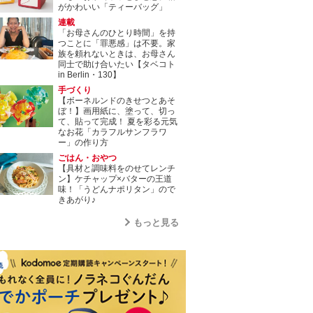
がかわいい「ティーバッグ」
連載
「お母さんのひとり時間」を持
つことに「罪悪感」は不要。家
族を頼れないときは、お母さん
同士で助け合いたい【タベコト
in Berlin・130】
手づくり
【ボーネルンドのきせつとあそ
ぼ！】画用紙に、塗って、切っ
て、貼って完成！ 夏を彩る元気
なお花「カラフルサンフラワ
ー」の作り方
ごはん・おやつ
【具材と調味料をのせてレンチ
ン】ケチャップ×バターの王道
味！「うどんナポリタン」ので
きあがり♪
もっと見る