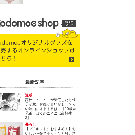
最新記事
連載
高校生のニイニが帰宅したら様
子が変。お顔が青いかも…？ そ
の理由にオトト君は…【10歳差
兄弟！ぼくのニイニは高校生・
3】
暮らし
【プチギフトにおすすめ！】お
いしいお茶でホッとひと息。箱