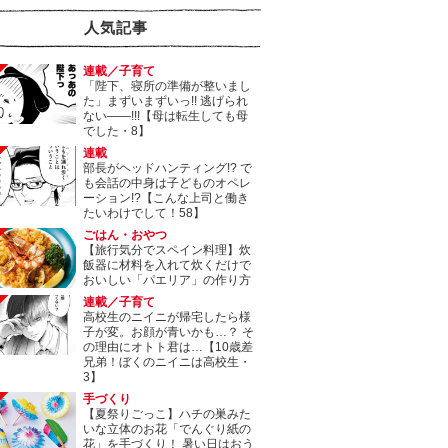
人気記事
連載／子育て
「陛下、寝所の準備が整いまし
た」まずいまずいっ!! 逃げられ
ない――!!!【母は転生しても母
でした・8】
連載
部長がヘッドハンティング!? で
も会話の中身は子どものオペレ
ーション!?【こんな上司と働き
たいわけでして！58】
ごはん・おやつ
【旅行気分でスペイン料理】炊
飯器に材料を入れて炊くだけで
おいしい「パエリア」の作り方
連載／子育て
高校生のニイニが帰宅したら様
子が変。お顔が青いかも…？ そ
の理由にオトト君は…【10歳差
兄弟！ぼくのニイニは高校生・
3】
手づくり
【夏祭りごっこ】ハチの巣みた
いな立体のお花「でんぐり紙の
花」を手づくり！ 暑い日はおう