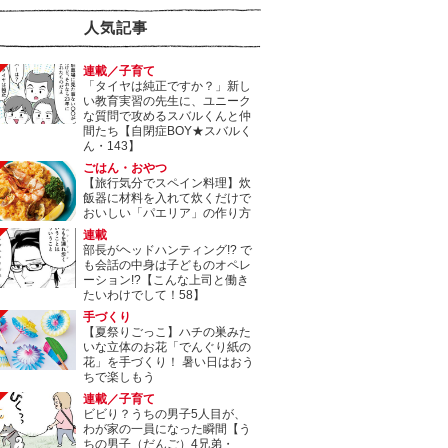
人気記事
連載／子育て
「タイヤは純正ですか？」新し
い教育実習の先生に、ユニーク
な質問で攻めるスバルくんと仲
間たち【自閉症BOY★スバルく
ん・143】
ごはん・おやつ
【旅行気分でスペイン料理】炊
飯器に材料を入れて炊くだけで
おいしい「パエリア」の作り方
連載
部長がヘッドハンティング!? で
も会話の中身は子どものオペレ
ーション!?【こんな上司と働き
たいわけでして！58】
手づくり
【夏祭りごっこ】ハチの巣みた
いな立体のお花「でんぐり紙の
花」を手づくり！ 暑い日はおう
ちで楽しもう
連載／子育て
ビビり？うちの男子5人目が、
わが家の一員になった瞬間【う
ちの男子（だんご）4兄弟・