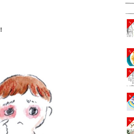
1
！
2
3
4
5