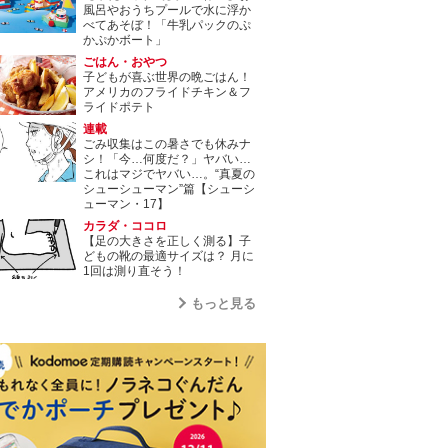
風呂やおうちプールで水に浮か
べてあそぼ！「牛乳パックのぷ
かぷかボート」
ごはん・おやつ
子どもが喜ぶ世界の晩ごはん！
アメリカのフライドチキン＆フ
ライドポテト
連載
ごみ収集はこの暑さでも休みナ
シ！「今…何度だ？」ヤバい…
これはマジでヤバい…。“真夏の
シューシューマン”篇【シューシ
ューマン・17】
カラダ・ココロ
【足の大きさを正しく測る】子
どもの靴の最適サイズは？ 月に
1回は測り直そう！
もっと見る