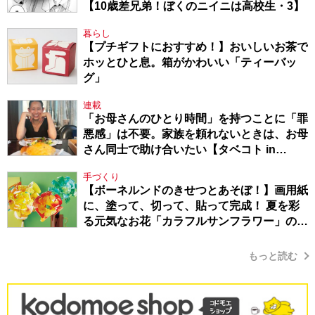
【10歳差兄弟！ぼくのニイニは高校生・3】
暮らし
【プチギフトにおすすめ！】おいしいお茶で
ホッとひと息。箱がかわいい「ティーバッ
グ」
連載
「お母さんのひとり時間」を持つことに「罪
悪感」は不要。家族を頼れないときは、お母
さん同士で助け合いたい【タベコト in
Berlin・130】
手づくり
【ボーネルンドのきせつとあそぼ！】画用紙
に、塗って、切って、貼って完成！ 夏を彩
る元気なお花「カラフルサンフラワー」の作
り方
もっと読む