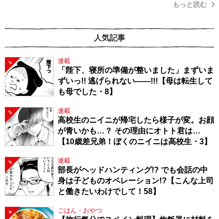
もっと読む
人気記事
連載
1
「陛下、寝所の準備が整いました」まずいま
ずいっ!! 逃げられない――!!!【母は転生して
も母でした・8】
連載
2
高校生のニイニが帰宅したら様子が変。お顔
が青いかも…？ その理由にオトト君は…
【10歳差兄弟！ぼくのニイニは高校生・3】
連載
3
部長がヘッドハンティング!? でも会話の中
身は子どものオペレーション!?【こんな上司
と働きたいわけでして！58】
ごはん・おやつ
4