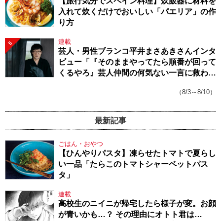
【旅行気分でスペイン料理】炊飯器に材料を
入れて炊くだけでおいしい「パエリア」の作
り方
連載
5
芸人・男性ブランコ平井まさあきさんインタ
ビュー「『そのままやってたら順番が回って
くるやろ』芸人仲間の何気ない一言に救われ
てきたから、頑張れる」
（8/3～8/10）
最新記事
ごはん・おやつ
【ひんやりパスタ】凍らせたトマトで夏らし
い一品「たらこのトマトシャーベットパス
タ」
連載
高校生のニイニが帰宅したら様子が変。お顔
が青いかも…？ その理由にオトト君は…