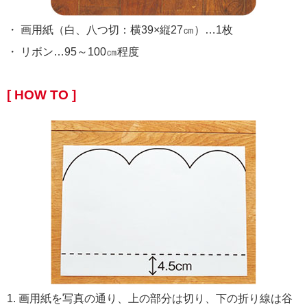
・ 画用紙（白、八つ切：横39×縦27㎝）…1枚
・ リボン…95～100㎝程度
[ HOW TO ]
1. 画用紙を写真の通り、上の部分は切り、下の折り線は谷