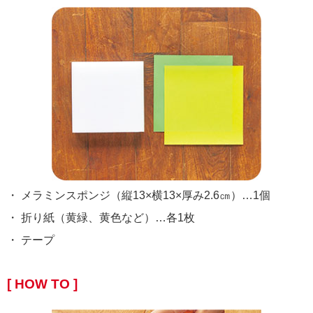
・ メラミンスポンジ（縦13×横13×厚み2.6㎝）…1個
・ 折り紙（黄緑、黄色など）…各1枚
・ テープ
[ HOW TO ]