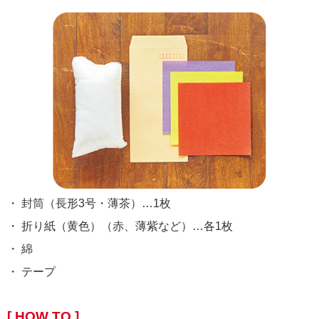
・ 封筒（長形3号・薄茶）…1枚
・ 折り紙（黄色）（赤、薄紫など）…各1枚
・ 綿
・ テープ
[ HOW TO ]