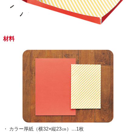
材料
・ カラー厚紙（横32×縦23㎝）…1枚