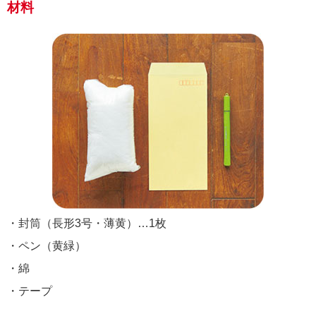
材料
・封筒（長形3号・薄黄）…1枚
・ペン（黄緑）
・綿
・テープ