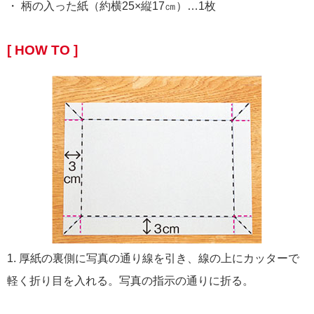
・ 柄の入った紙（約横25×縦17㎝）…1枚
[ HOW TO ]
1. 厚紙の裏側に写真の通り線を引き、線の上にカッターで
軽く折り目を入れる。写真の指示の通りに折る。