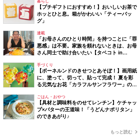
暮らし
【プチギフトにおすすめ！】おいしいお茶で
ホッとひと息。箱がかわいい「ティーバッ
グ」
連載
「お母さんのひとり時間」を持つことに「罪
悪感」は不要。家族を頼れないときは、お母
さん同士で助け合いたい【タベコト in
Berlin・130】
手づくり
【ボーネルンドのきせつとあそぼ！】画用紙
に、塗って、切って、貼って完成！ 夏を彩
る元気なお花「カラフルサンフラワー」の作
り方
ごはん・おやつ
【具材と調味料をのせてレンチン】ケチャッ
プ×バターの王道味！「うどんナポリタン」
のできあがり♪
もっと読む