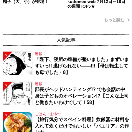
帽子（大、小）が登場！
kodomoe web 7月12日～18日
の週間TOP5★
もっと読む
人気記事
連載
1
「陛下、寝所の準備が整いました」まずいま
ずいっ!! 逃げられない――!!!【母は転生して
も母でした・8】
連載
2
部長がヘッドハンティング!? でも会話の中
身は子どものオペレーション!?【こんな上司
と働きたいわけでして！58】
ごはん・おやつ
3
【旅行気分でスペイン料理】炊飯器に材料を
入れて炊くだけでおいしい「パエリア」の作