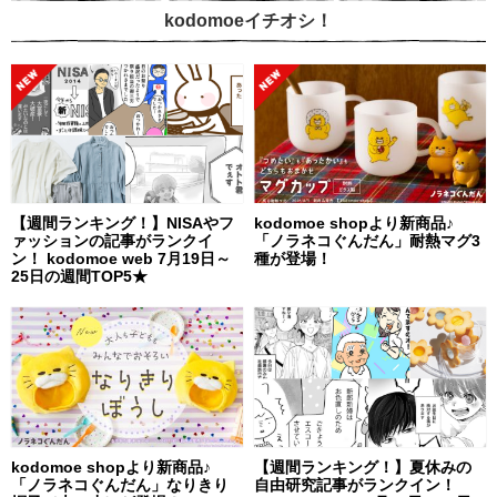
kodomoeイチオシ！
【週間ランキング！】NISAやフ
kodomoe shopより新商品♪
ァッションの記事がランクイ
「ノラネコぐんだん」耐熱マグ3
ン！ kodomoe web 7月19日～
種が登場！
25日の週間TOP5★
kodomoe shopより新商品♪
【週間ランキング！】夏休みの
「ノラネコぐんだん」なりきり
自由研究記事がランクイン！