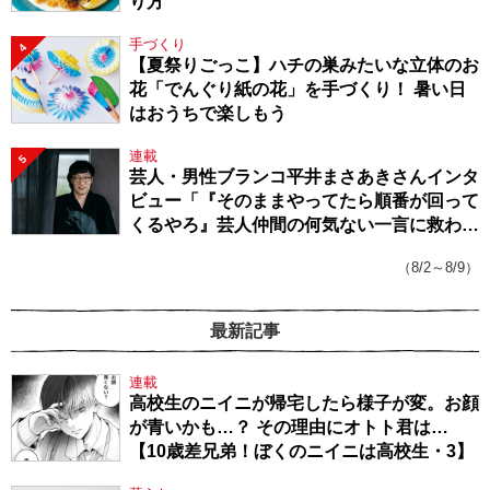
り方
手づくり
4
【夏祭りごっこ】ハチの巣みたいな立体のお
花「でんぐり紙の花」を手づくり！ 暑い日
はおうちで楽しもう
連載
5
芸人・男性ブランコ平井まさあきさんインタ
ビュー「『そのままやってたら順番が回って
くるやろ』芸人仲間の何気ない一言に救われ
てきたから、頑張れる」
（8/2～8/9）
最新記事
連載
高校生のニイニが帰宅したら様子が変。お顔
が青いかも…？ その理由にオトト君は…
【10歳差兄弟！ぼくのニイニは高校生・3】