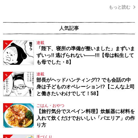
もっと読む
人気記事
連載
1
「陛下、寝所の準備が整いました」まずいま
ずいっ!! 逃げられない――!!!【母は転生して
も母でした・8】
連載
2
部長がヘッドハンティング!? でも会話の中
身は子どものオペレーション!?【こんな上司
と働きたいわけでして！58】
ごはん・おやつ
3
【旅行気分でスペイン料理】炊飯器に材料を
入れて炊くだけでおいしい「パエリア」の作
り方
手づくり
4