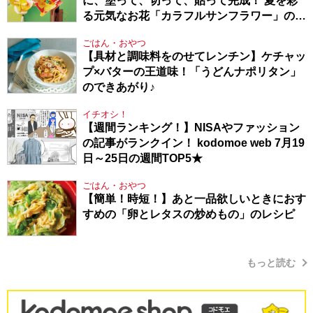
に、塗って、切って、貼って完成！ 夏を彩
る元気なお花「カラフルサンフラワー」の作
り方
ごはん・おやつ
【具材と調味料をのせてレンチン】ケチャッ
プ×バターの王道味！「うどんナポリタン」
のできあがり♪
イチオシ！
【週間ランキング！】NISAやファッション
の記事がランクイン！ kodomoe web 7月19
日～25日の週間TOP5★
ごはん・おやつ
【簡単！時短！】あと一品欲しいときにおす
すめの「卵とレタスの炒めもの」のレシピ
もっと読む