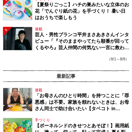
【夏祭りごっこ】ハチの巣みたいな立体のお
花「でんぐり紙の花」を手づくり！ 暑い日
はおうちで楽しもう
連載
5
芸人・男性ブランコ平井まさあきさんインタ
ビュー「『そのままやってたら順番が回って
くるやろ』芸人仲間の何気ない一言に救われ
てきたから、頑張れる」
（8/1～8/8）
最新記事
連載
「お母さんのひとり時間」を持つことに「罪
悪感」は不要。家族を頼れないときは、お母
さん同士で助け合いたい【タベコト in
Berlin・130】
手づくり
【ボーネルンドのきせつとあそぼ！】画用紙