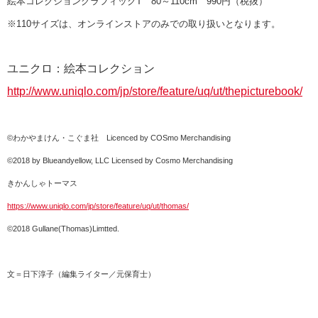
絵本コレクショングラフィックT
80～110cm 990円（税抜）
※110サイズは、オンラインストアのみでの取り扱いとなります。
ユニクロ：絵本コレクション
http://www.uniqlo.com/jp/store/feature/uq/ut/thepicturebook/
©わかやまけん・こぐま社 Licenced by COSmo Merchandising
©2018 by Blueandyellow, LLC Licensed by Cosmo Merchandising
きかんしゃトーマス
https://www.uniqlo.com/jp/store/feature/uq/ut/thomas/
©2018 Gullane(Thomas)Limtted.
文＝日下淳子（編集ライター／元保育士）