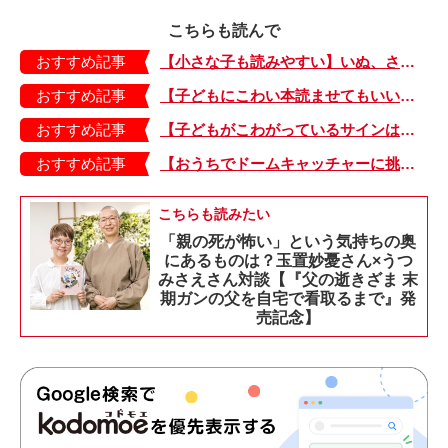
こちらも読んで
おすすめ記事
【小さな子も読みやすい】いぬ、さる、うさぎ、ゴリラにあひる…動物たちのまねっこできるかな？『まねまねっこ』発売中！
おすすめ記事
【子どもにこわい本読ませてもいいの？】「子どもはどのようなものにこわさを感じやすいのでしょうか？」
おすすめ記事
【子どもがこわがっているサインは？】「読み聞かせのとき、子どもがこわがっていると判断できるサインを教えてください！」
おすすめ記事
【おうちでドームキャッチャーに挑戦だ】アンパンマン わくわくドームキャッチャー
こちらも読みたい
「親の死が怖い」という気持ちの奥
にあるものは？玉置妙憂さん×うつ
みさえさん対談【『父の逝きざま 末
期ガンの父を自宅で看取るまで』発
売記念】