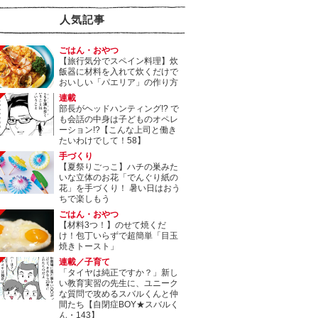
人気記事
ごはん・おやつ
【旅行気分でスペイン料理】炊
飯器に材料を入れて炊くだけで
おいしい「パエリア」の作り方
連載
部長がヘッドハンティング!? で
も会話の中身は子どものオペレ
ーション!?【こんな上司と働き
たいわけでして！58】
手づくり
【夏祭りごっこ】ハチの巣みた
いな立体のお花「でんぐり紙の
花」を手づくり！ 暑い日はおう
ちで楽しもう
ごはん・おやつ
【材料3つ！】のせて焼くだ
け！包丁いらずで超簡単「目玉
焼きトースト」
連載／子育て
「タイヤは純正ですか？」新し
い教育実習の先生に、ユニーク
な質問で攻めるスバルくんと仲
間たち【自閉症BOY★スバルく
ん・143】