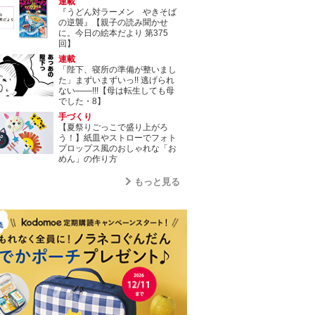
連載
『うどん対ラーメン やきそば
の逆襲』【親子の読み聞かせ
に。今日の絵本だより 第375
回】
連載
「陛下、寝所の準備が整いまし
た」まずいまずいっ!! 逃げられ
ない――!!!【母は転生しても母
でした・8】
手づくり
【夏祭りごっこで盛り上がろ
う！】紙皿やストローでフォト
プロップス風のおしゃれな「お
めん」の作り方
もっと見る