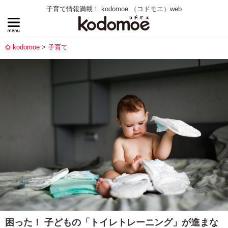
子育て情報満載！ kodomoe （コドモエ）web
kodomoe
子育て
困った！ 子どもの「トイレトレーニング」が進まな