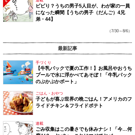
連載
5
ビビり？うちの男子5人目が、わが家の一員
になった瞬間【うちの男子（だんご）4兄
弟・44】
（7/30～8/6）
最新記事
手づくり
【牛乳パックで夏の工作！】お風呂やおうち
プールで水に浮かべてあそぼ！「牛乳パック
のぷかぷかボート」
ごはん・おやつ
子どもが喜ぶ世界の晩ごはん！アメリカのフ
ライドチキン＆フライドポテト
連載
ごみ収集はこの暑さでも休みナシ！「今…何