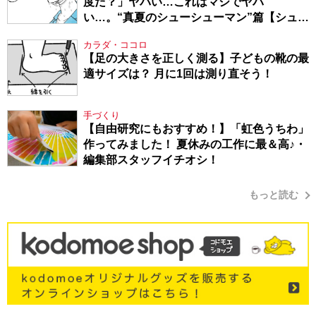
度だ？」ヤバい…これはマジでヤバ
い…。“真夏のシューシューマン”篇【シュー
シューマン・17】
カラダ・ココロ
【足の大きさを正しく測る】子どもの靴の最
適サイズは？ 月に1回は測り直そう！
手づくり
【自由研究にもおすすめ！】「虹色うちわ」
作ってみました！ 夏休みの工作に最＆高♪・
編集部スタッフイチオシ！
もっと読む