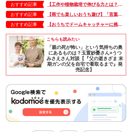
おすすめ記事
【工作や植物栽培で伸びる力とは？】「非認知能力」を養う、おうちで楽しむ創作あそび・おうちあそび図鑑5
おすすめ記事
【雨でも楽しいおうち遊び】「言葉あそび」で伸ばす表現力や想像力・おうちあそび図鑑4
おすすめ記事
【おうちでドームキャッチャーに挑戦だ】アンパンマン わくわくドームキャッチャー
こちらも読みたい
「親の死が怖い」という気持ちの奥
にあるものは？玉置妙憂さん×うつ
みさえさん対談【『父の逝きざま 末
期ガンの父を自宅で看取るまで』発
売記念】