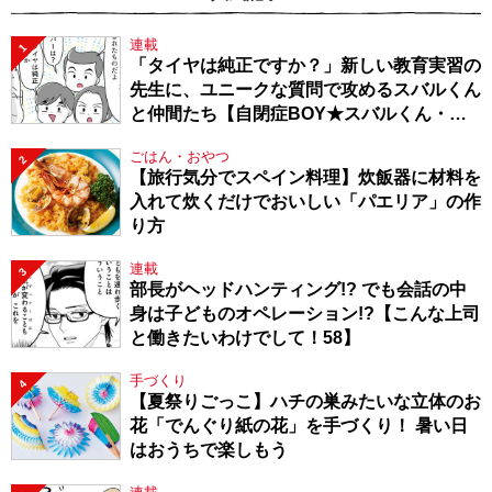
連載
1
「タイヤは純正ですか？」新しい教育実習の
先生に、ユニークな質問で攻めるスバルくん
と仲間たち【自閉症BOY★スバルくん・
143】
ごはん・おやつ
2
【旅行気分でスペイン料理】炊飯器に材料を
入れて炊くだけでおいしい「パエリア」の作
り方
連載
3
部長がヘッドハンティング!? でも会話の中
身は子どものオペレーション!?【こんな上司
と働きたいわけでして！58】
手づくり
4
【夏祭りごっこ】ハチの巣みたいな立体のお
花「でんぐり紙の花」を手づくり！ 暑い日
はおうちで楽しもう