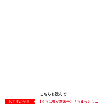
こちらも読んで
おすすめ記事
【うちは虫が超苦手】「ちまっとした虫にも大騒ぎ！」「可愛い系の虫……でも逃げる！」教えて！ みんなの虫ギライエピソード