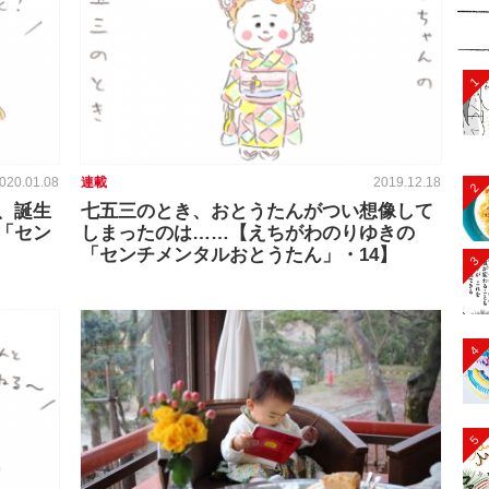
1
020.01.08
連載
2019.12.18
2
、誕生
七五三のとき、おとうたんがつい想像して
「セン
しまったのは……【えちがわのりゆきの
「センチメンタルおとうたん」・14】
3
4
5