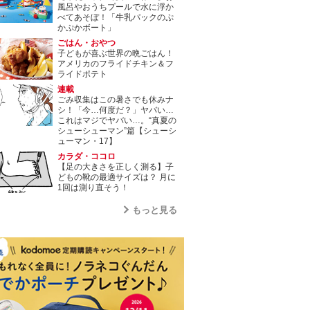
風呂やおうちプールで水に浮か
べてあそぼ！「牛乳パックのぷ
かぷかボート」
ごはん・おやつ
子どもが喜ぶ世界の晩ごはん！
アメリカのフライドチキン＆フ
ライドポテト
連載
ごみ収集はこの暑さでも休みナ
シ！「今…何度だ？」ヤバい…
これはマジでヤバい…。“真夏の
シューシューマン”篇【シューシ
ューマン・17】
カラダ・ココロ
【足の大きさを正しく測る】子
どもの靴の最適サイズは？ 月に
1回は測り直そう！
もっと見る