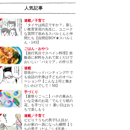
人気記事
連載／子育て
「タイヤは純正ですか？」新し
い教育実習の先生に、ユニーク
な質問で攻めるスバルくんと仲
間たち【自閉症BOY★スバルく
ん・143】
ごはん・おやつ
【旅行気分でスペイン料理】炊
飯器に材料を入れて炊くだけで
おいしい「パエリア」の作り方
連載
部長がヘッドハンティング!? で
も会話の中身は子どものオペレ
ーション!?【こんな上司と働き
たいわけでして！58】
手づくり
【夏祭りごっこ】ハチの巣みた
いな立体のお花「でんぐり紙の
花」を手づくり！ 暑い日はおう
ちで楽しもう
連載／子育て
ビビり？うちの男子5人目が、
わが家の一員になった瞬間【う
ちの男子（だんご）4兄弟・