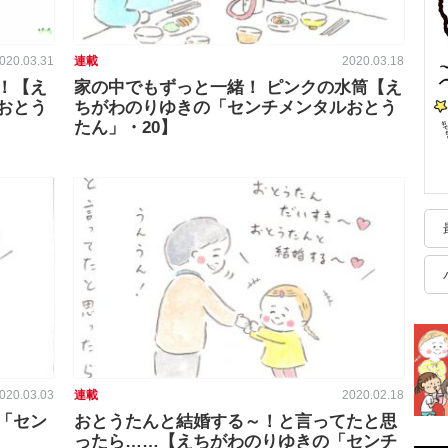
020.03.31
連載
2020.03.18
！【え
家の中でもずっと一緒！ ピンクの水筒【え
おとう
ちがわのりゆきの「センチメンタルおとう
たん」・20】
020.03.03
連載
2020.02.18
「セン
おとうたんと結婚する～！と言ってたと思
ったら……【えちがわのりゆきの「センチ