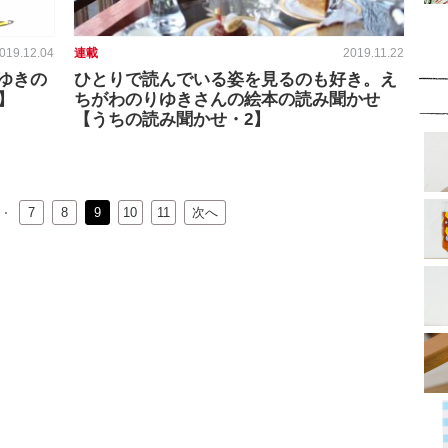
019.12.04
連載
2019.11.22
ゆきの
ひとりで読んでいる姿を見るのも好き。え
】
ちがわのりゆきさんの絵本の読み聞かせ
【うちの読み聞かせ・2】
7
8
9
10
11
次へ