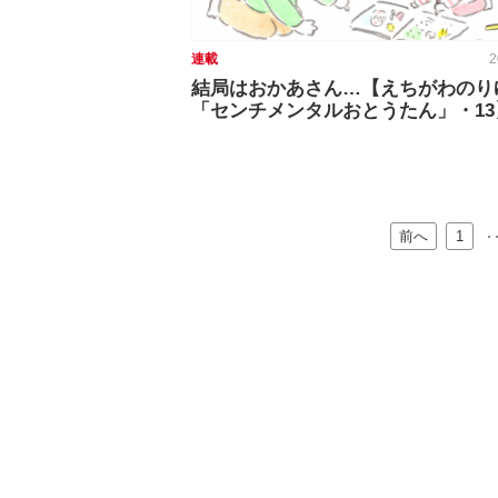
連載
2
結局はおかあさん…【えちがわのり
「センチメンタルおとうたん」・13
前へ
…
1