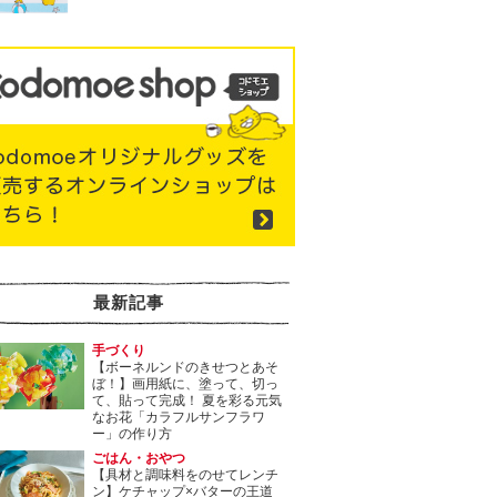
最新記事
手づくり
【ボーネルンドのきせつとあそ
ぼ！】画用紙に、塗って、切っ
て、貼って完成！ 夏を彩る元気
なお花「カラフルサンフラワ
ー」の作り方
ごはん・おやつ
【具材と調味料をのせてレンチ
ン】ケチャップ×バターの王道