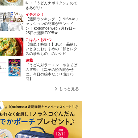
味！「うどんナポリタン」ので
きあがり♪
イチオシ！
【週間ランキング！】NISAやフ
ァッションの記事がランクイ
ン！ kodomoe web 7月19日～
25日の週間TOP5★
ごはん・おやつ
【簡単！時短！】あと一品欲し
いときにおすすめの「卵とレタ
スの炒めもの」のレシピ
連載
『うどん対ラーメン やきそば
の逆襲』【親子の読み聞かせ
に。今日の絵本だより 第375
回】
もっと見る