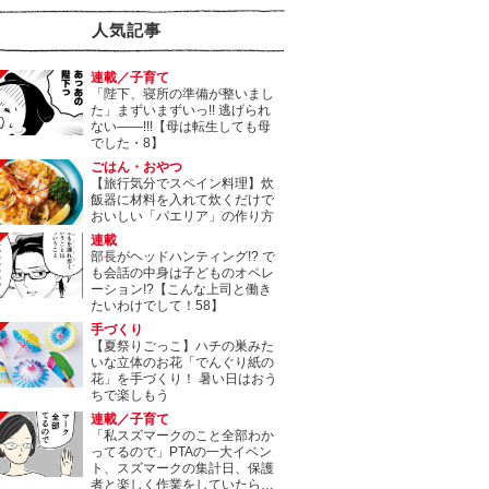
人気記事
連載／子育て
「陛下、寝所の準備が整いまし
た」まずいまずいっ!! 逃げられ
ない――!!!【母は転生しても母
でした・8】
ごはん・おやつ
【旅行気分でスペイン料理】炊
飯器に材料を入れて炊くだけで
おいしい「パエリア」の作り方
連載
部長がヘッドハンティング!? で
も会話の中身は子どものオペレ
ーション!?【こんな上司と働き
たいわけでして！58】
手づくり
【夏祭りごっこ】ハチの巣みた
いな立体のお花「でんぐり紙の
花」を手づくり！ 暑い日はおう
ちで楽しもう
連載／子育て
「私スズマークのこと全部わか
ってるので」PTAの一大イベン
ト、スズマークの集計日、保護
者と楽しく作業をしていたら…