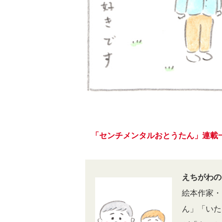
「センチメンタルおとうたん」連載
えちがわの
絵本作家・
ん」「いた