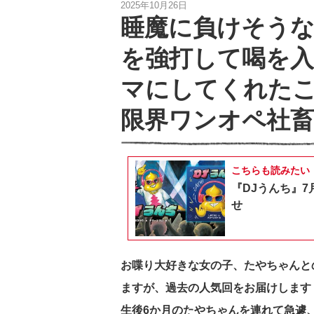
2025年10月26日
睡魔に負けそう
を強打して喝を入
マにしてくれた
限界ワンオペ社畜
こちらも読みたい
『DJうんち』7
せ
お喋り大好きな女の子、たやちゃんと
ますが、過去の人気回をお届けします
生後6か月のたやちゃんを連れて急遽