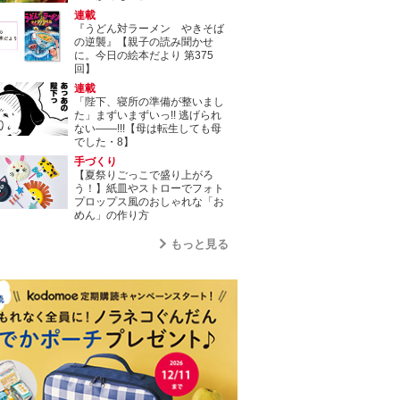
連載
『うどん対ラーメン やきそば
の逆襲』【親子の読み聞かせ
に。今日の絵本だより 第375
回】
連載
「陛下、寝所の準備が整いまし
た」まずいまずいっ!! 逃げられ
ない――!!!【母は転生しても母
でした・8】
手づくり
【夏祭りごっこで盛り上がろ
う！】紙皿やストローでフォト
プロップス風のおしゃれな「お
めん」の作り方
もっと見る