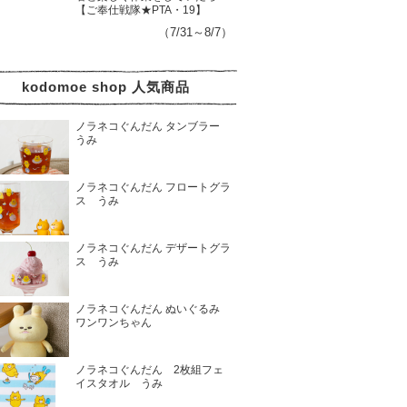
【ご奉仕戦隊★PTA・19】
（7/31～8/7）
kodomoe shop 人気商品
ノラネコぐんだん タンブラー
うみ
ノラネコぐんだん フロートグラ
ス うみ
ノラネコぐんだん デザートグラ
ス うみ
ノラネコぐんだん ぬいぐるみ
ワンワンちゃん
ノラネコぐんだん 2枚組フェ
イスタオル うみ