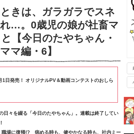
なときは、ガラガラでスネ
れ…。0歳児の娘が社畜マ
こと【今日のたやちゃん・
ママ編・6】
月1日発売！ オリジナルPV＆動画コンテストのおしら
の日々を綴る「今日のたやちゃん」。連載は終了してい
！
、職場に復帰!?
病める時も、健やかなる時も、社内ミー