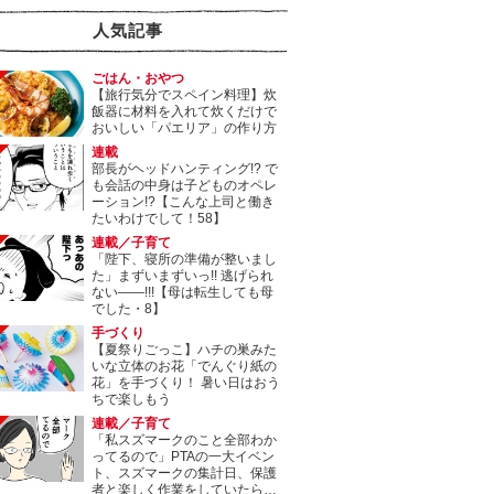
人気記事
ごはん・おやつ
【旅行気分でスペイン料理】炊
飯器に材料を入れて炊くだけで
おいしい「パエリア」の作り方
連載
部長がヘッドハンティング!? で
も会話の中身は子どものオペレ
ーション!?【こんな上司と働き
たいわけでして！58】
連載／子育て
「陛下、寝所の準備が整いまし
た」まずいまずいっ!! 逃げられ
ない――!!!【母は転生しても母
でした・8】
手づくり
【夏祭りごっこ】ハチの巣みた
いな立体のお花「でんぐり紙の
花」を手づくり！ 暑い日はおう
ちで楽しもう
連載／子育て
「私スズマークのこと全部わか
ってるので」PTAの一大イベン
ト、スズマークの集計日、保護
者と楽しく作業をしていたら…