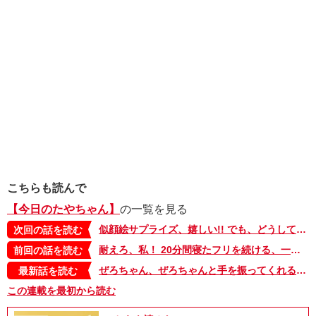
こちらも読んで
【今日のたやちゃん】
の一覧を見る
似顔絵サプライズ、嬉しい!! でも、どうしてかーかの目だけ閉じてるの？ まさかのオチに愕然…【今日のたやちゃん・51】
次回の話を読む
耐えろ、私！ 20分間寝たフリを続ける、一筋縄ではいかない、娘の寝かしつけ【今日のたやちゃん・49】
前回の話を読む
ぜろちゃん、ぜろちゃんと手を振ってくれる子どもたち。一生通い続けたい！ニコニコ保育園【今日のたやちゃん・限界ワンオペ社畜ママ編・8】
最新話を読む
この連載を最初から読む