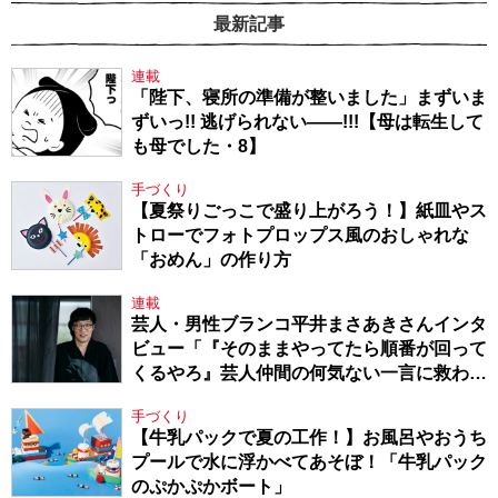
最新記事
連載
「陛下、寝所の準備が整いました」まずいま
ずいっ!! 逃げられない――!!!【母は転生して
も母でした・8】
手づくり
【夏祭りごっこで盛り上がろう！】紙皿やス
トローでフォトプロップス風のおしゃれな
「おめん」の作り方
連載
芸人・男性ブランコ平井まさあきさんインタ
ビュー「『そのままやってたら順番が回って
くるやろ』芸人仲間の何気ない一言に救われ
てきたから、頑張れる」
手づくり
【牛乳パックで夏の工作！】お風呂やおうち
プールで水に浮かべてあそぼ！「牛乳パック
のぷかぷかボート」