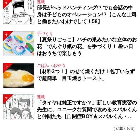
連載
2
部長がヘッドハンティング!? でも会話の中
身は子どものオペレーション!?【こんな上司
と働きたいわけでして！58】
手づくり
3
【夏祭りごっこ】ハチの巣みたいな立体のお
花「でんぐり紙の花」を手づくり！ 暑い日
はおうちで楽しもう
ごはん・おやつ
4
【材料3つ！】のせて焼くだけ！包丁いらず
で超簡単「目玉焼きトースト」
連載
5
「タイヤは純正ですか？」新しい教育実習の
先生に、ユニークな質問で攻めるスバルくん
と仲間たち【自閉症BOY★スバルくん・
143】
（7/30～8/6）