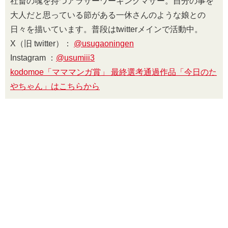
社畜の魂を持つアラサーワーキングマザー。自分の事を
大人だと思っている節がある一休さんのような娘との
日々を描いています。普段はtwitterメインで活動中。
X（旧 twitter）：
@usugaoningen
Instagram ：
@usumiii3
kodomoe「マママンガ賞」 最終選考通過作品「今日のた
やちゃん」はこちらから