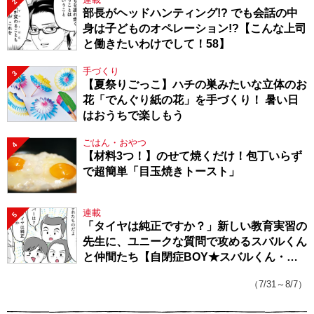
2
部長がヘッドハンティング!? でも会話の中
身は子どものオペレーション!?【こんな上司
と働きたいわけでして！58】
手づくり
3
【夏祭りごっこ】ハチの巣みたいな立体のお
花「でんぐり紙の花」を手づくり！ 暑い日
はおうちで楽しもう
ごはん・おやつ
4
【材料3つ！】のせて焼くだけ！包丁いらず
で超簡単「目玉焼きトースト」
連載
5
「タイヤは純正ですか？」新しい教育実習の
先生に、ユニークな質問で攻めるスバルくん
と仲間たち【自閉症BOY★スバルくん・
143】
（7/31～8/7）