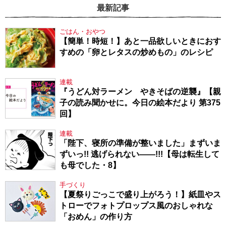
最新記事
ごはん・おやつ
【簡単！時短！】あと一品欲しいときにおす
すめの「卵とレタスの炒めもの」のレシピ
連載
『うどん対ラーメン やきそばの逆襲』【親
子の読み聞かせに。今日の絵本だより 第375
回】
連載
「陛下、寝所の準備が整いました」まずいま
ずいっ!! 逃げられない――!!!【母は転生して
も母でした・8】
手づくり
【夏祭りごっこで盛り上がろう！】紙皿やス
トローでフォトプロップス風のおしゃれな
「おめん」の作り方