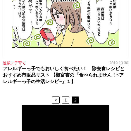
連載／子育て
2019.10.30
アレルギーっ子でもおいしく食べたい！ 除去食レシピと
おすすめ市販品リスト 【槻宮杏の「食べられません！~ア
レルギーっ子の生活レシピ~」１】
<
1
2