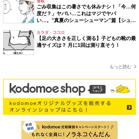
連載
ごみ収集はこの暑さでも休みナシ！「今…何
度だ？」ヤバい…これはマジでヤバ
い…。“真夏のシューシューマン”篇【シュー
シューマン・17】
カラダ・ココロ
【足の大きさを正しく測る】子どもの靴の最
適サイズは？ 月に1回は測り直そう！
もっと読む