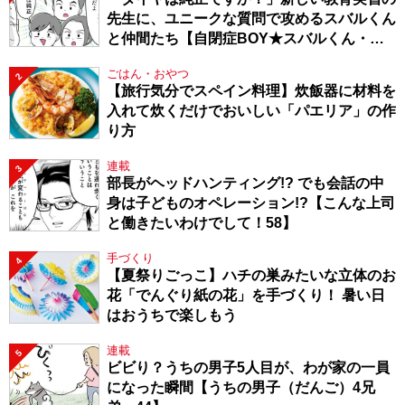
先生に、ユニークな質問で攻めるスバルくん
と仲間たち【自閉症BOY★スバルくん・
143】
ごはん・おやつ
2
【旅行気分でスペイン料理】炊飯器に材料を
入れて炊くだけでおいしい「パエリア」の作
り方
連載
3
部長がヘッドハンティング!? でも会話の中
身は子どものオペレーション!?【こんな上司
と働きたいわけでして！58】
手づくり
4
【夏祭りごっこ】ハチの巣みたいな立体のお
花「でんぐり紙の花」を手づくり！ 暑い日
はおうちで楽しもう
連載
5
ビビり？うちの男子5人目が、わが家の一員
になった瞬間【うちの男子（だんご）4兄