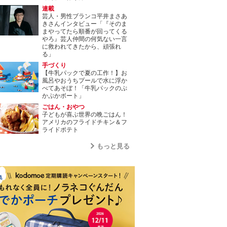
連載
芸人・男性ブランコ平井まさあ
きさんインタビュー「『そのま
まやってたら順番が回ってくる
やろ』芸人仲間の何気ない一言
に救われてきたから、頑張れ
る」
手づくり
【牛乳パックで夏の工作！】お
風呂やおうちプールで水に浮か
べてあそぼ！「牛乳パックのぷ
かぷかボート」
ごはん・おやつ
子どもが喜ぶ世界の晩ごはん！
アメリカのフライドチキン＆フ
ライドポテト
もっと見る