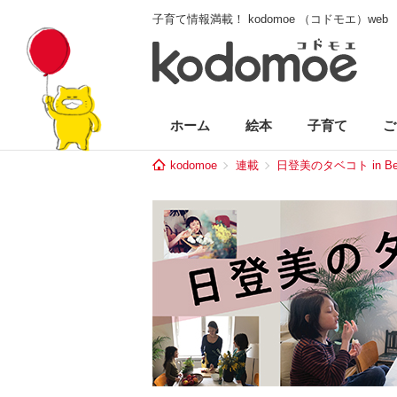
子育て情報満載！ kodomoe （コドモエ）web
ホーム
絵本
子育て
ご
kodomoe
連載
日登美のタベコト in Ber