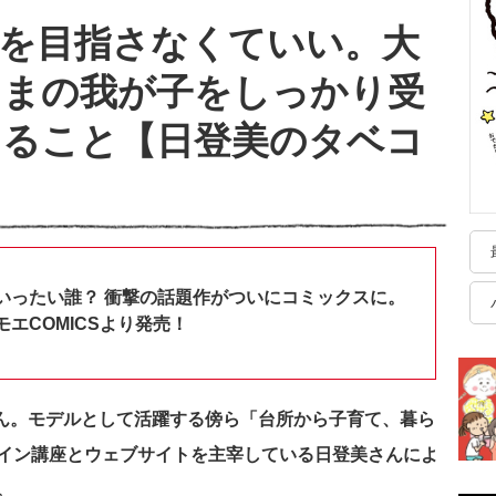
を目指さなくていい。大
ままの我が子をしっかり受
めること【日登美のタベコ
】
いったい誰？ 衝撃の話題作がついにコミックスに。
エCOMICSより発売！
ん。モデルとして活躍する傍ら「台所から子育て、暮ら
イン講座とウェブサイトを主宰している日登美さんによ
。