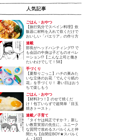
人気記事
ごはん・おやつ
【旅行気分でスペイン料理】炊
飯器に材料を入れて炊くだけで
おいしい「パエリア」の作り方
連載
部長がヘッドハンティング!? で
も会話の中身は子どものオペレ
ーション!?【こんな上司と働き
たいわけでして！58】
手づくり
【夏祭りごっこ】ハチの巣みた
いな立体のお花「でんぐり紙の
花」を手づくり！ 暑い日はおう
ちで楽しもう
ごはん・おやつ
【材料3つ！】のせて焼くだ
け！包丁いらずで超簡単「目玉
焼きトースト」
連載／子育て
「タイヤは純正ですか？」新し
い教育実習の先生に、ユニーク
な質問で攻めるスバルくんと仲
間たち【自閉症BOY★スバルく
ん・143】