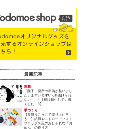
最新記事
連載
「陛下、寝所の準備が整いまし
た」まずいまずいっ!! 逃げられ
ない――!!!【母は転生しても母
でした・8】
手づくり
【夏祭りごっこで盛り上がろ
う！】紙皿やストローでフォト
プロップス風のおしゃれな「お
めん」の作り方