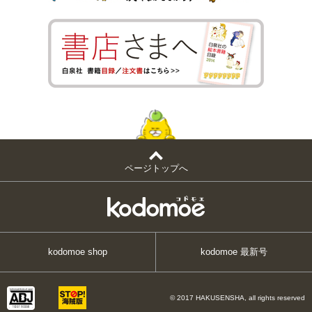
ページトップへ
kodomoe shop
kodomoe 最新号
© 2017 HAKUSENSHA, all rights reserved