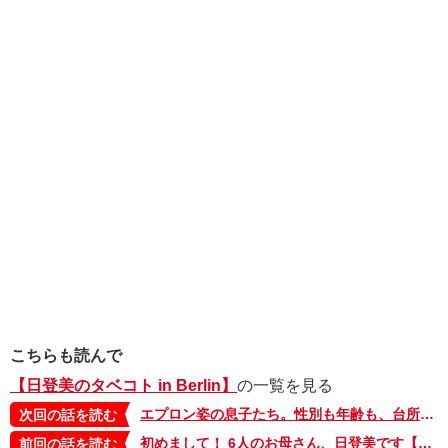
こちらも読んで
【日登美のタベコト in Berlin】
の一覧を見る
エプロン姿の息子たち。性別も年齢も、台所には関係ない！【日登美のタベコト in Berlin・3】
次回の話を読む
初めまして！ 6人のお母さん、日登美です【日登美のタベコト in Berlin】
前回の話を読む