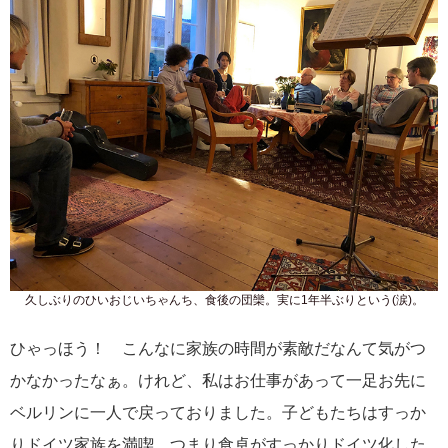
久しぶりのひいおじいちゃんち、食後の団欒。実に1年半ぶりという(涙)。
ひゃっほう！ こんなに家族の時間が素敵だなんて気がつ
かなかったなぁ。けれど、私はお仕事があって一足お先に
ベルリンに一人で戻っておりました。子どもたちはすっか
りドイツ家族を満喫。つまり食卓がすっかりドイツ化した