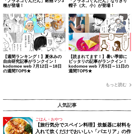
「ノラネコぐんだん」耐熱マグ3
「ノラネコぐんだん」なりきり
種が登場！
帽子（大、小）が登場！
【週間ランキング！】夏休みの
【読まれてます！】暑い季節に
自由研究記事がランクイン！
ピッタリの記事がランクイン！
kodomoe web 7月12日～18日
kodomoe web 7月5日～11日の
の週間TOP5★
週間TOP5★
もっと読む
人気記事
ごはん・おやつ
1
【旅行気分でスペイン料理】炊飯器に材料を
入れて炊くだけでおいしい「パエリア」の作