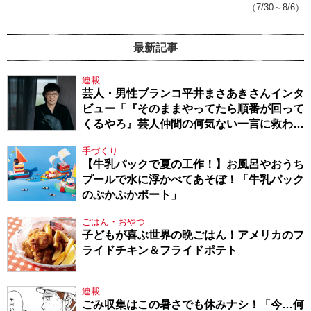
（7/30～8/6）
最新記事
連載
芸人・男性ブランコ平井まさあきさんインタ
ビュー「『そのままやってたら順番が回って
くるやろ』芸人仲間の何気ない一言に救われ
てきたから、頑張れる」
手づくり
【牛乳パックで夏の工作！】お風呂やおうち
プールで水に浮かべてあそぼ！「牛乳パック
のぷかぷかボート」
ごはん・おやつ
子どもが喜ぶ世界の晩ごはん！アメリカのフ
ライドチキン＆フライドポテト
連載
ごみ収集はこの暑さでも休みナシ！「今…何