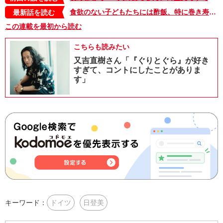
食欲のない子どもたちには酢飯、特に巻き寿司やちらし寿司がお勧め。食べやすさだけでなく、栄養面でもいいことが【タベコト in Berlin・129】
最新話を読む
この連載を最初から読む
こちらも読みたい
又吉直樹さん「『ぐりとぐら』が好き
すぎて、コントにしたことがありま
す」
キーワード：
ドイツ
日登美