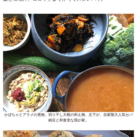
かぼちゃとアラメの煮物、切り干し大根の和え物、左下が、自家製大人気セバ
納豆と和食党な我が家。