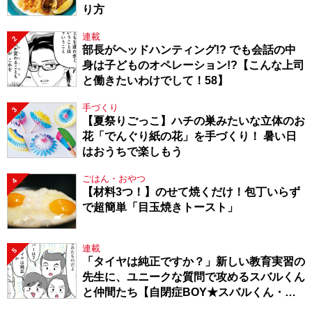
り方
連載
2
部長がヘッドハンティング!? でも会話の中
身は子どものオペレーション!?【こんな上司
と働きたいわけでして！58】
手づくり
3
【夏祭りごっこ】ハチの巣みたいな立体のお
花「でんぐり紙の花」を手づくり！ 暑い日
はおうちで楽しもう
ごはん・おやつ
4
【材料3つ！】のせて焼くだけ！包丁いらず
で超簡単「目玉焼きトースト」
連載
5
「タイヤは純正ですか？」新しい教育実習の
先生に、ユニークな質問で攻めるスバルくん
と仲間たち【自閉症BOY★スバルくん・
143】