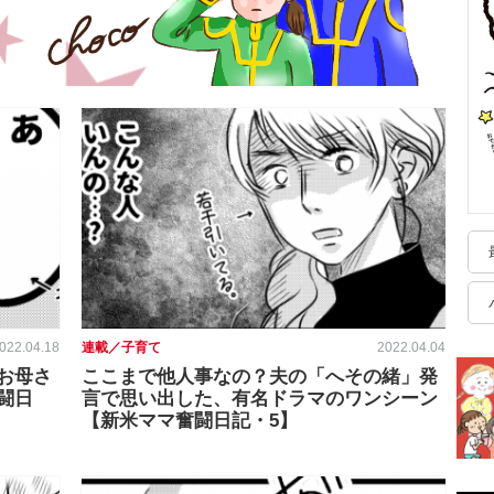
022.04.18
連載／子育て
2022.04.04
お母さ
ここまで他人事なの？夫の「へその緒」発
闘日
言で思い出した、有名ドラマのワンシーン
【新米ママ奮闘日記・5】