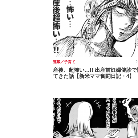
連載／子育て
2
産後、超怖い…!! 出産前妊婦健診
てきた話【新米ママ奮闘日記・4】