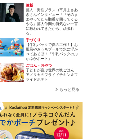
連載
芸人・男性ブランコ平井まさあ
きさんインタビュー「『そのま
まやってたら順番が回ってくる
やろ』芸人仲間の何気ない一言
に救われてきたから、頑張れ
る」
手づくり
【牛乳パックで夏の工作！】お
風呂やおうちプールで水に浮か
べてあそぼ！「牛乳パックのぷ
かぷかボート」
ごはん・おやつ
子どもが喜ぶ世界の晩ごはん！
アメリカのフライドチキン＆フ
ライドポテト
もっと見る