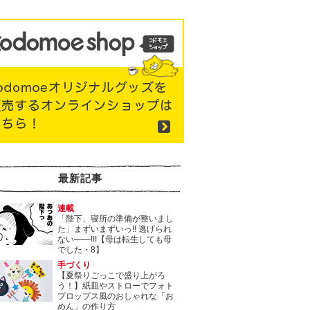
最新記事
連載
「陛下、寝所の準備が整いまし
た」まずいまずいっ!! 逃げられ
ない――!!!【母は転生しても母
でした・8】
手づくり
【夏祭りごっこで盛り上がろ
う！】紙皿やストローでフォト
プロップス風のおしゃれな「お
めん」の作り方