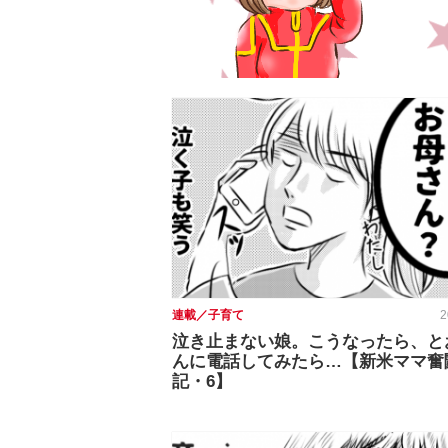
連載／子育て
2
泣き止まない娘。こうなったら、と
んに電話してみたら…【新米ママ奮
記・6】