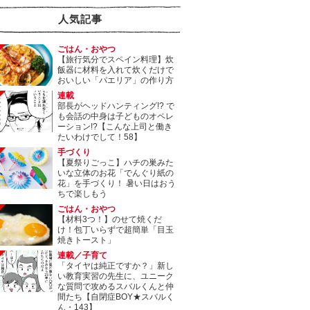
人気記事
ごはん・おやつ
【旅行気分でスペイン料理】炊
飯器に材料を入れて炊くだけで
おいしい「パエリア」の作り方
連載
部長がヘッドハンティング!? で
も会話の中身は子どものオペレ
ーション!?【こんな上司と働き
たいわけでして！58】
手づくり
【夏祭りごっこ】ハチの巣みた
いな立体のお花「でんぐり紙の
花」を手づくり！ 暑い日はおう
ちで楽しもう
ごはん・おやつ
【材料3つ！】のせて焼くだ
け！包丁いらずで超簡単「目玉
焼きトースト」
連載／子育て
「タイヤは純正ですか？」新し
い教育実習の先生に、ユニーク
な質問で攻めるスバルくんと仲
間たち【自閉症BOY★スバルく
ん・143】