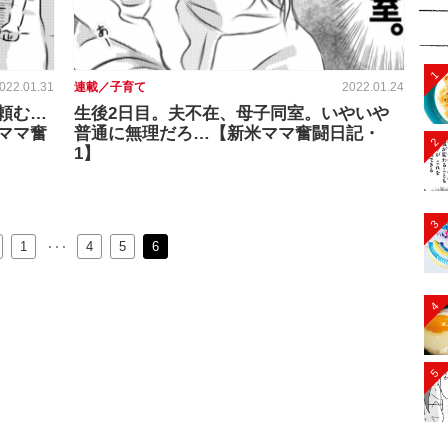
1
022.01.31
連載／子育て
2022.01.24
頼む…
生後2日目。夫不在、母子同室。いやいや
ママ奮
普通に無理だろ…【新米ママ奮闘日記・
2
1】
3
…
1
4
5
6
4
5