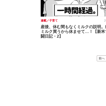
連載／子育て
2
産後、休む間もなくミルクの説明。
ミルク買うから休ませて…！【新米
闘日記・2】
前へ