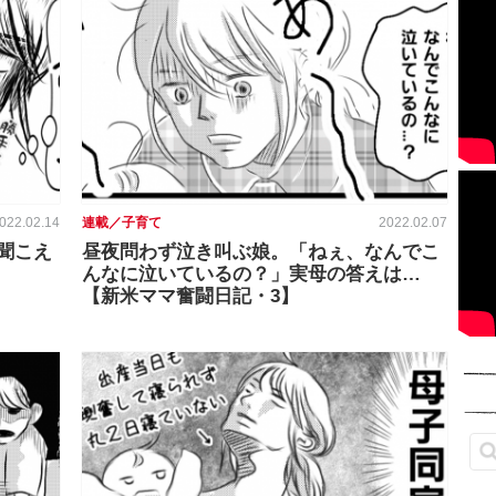
022.02.14
連載／子育て
2022.02.07
で聞こえ
昼夜問わず泣き叫ぶ娘。「ねぇ、なんでこ
んなに泣いているの？」実母の答えは…
【新米ママ奮闘日記・3】