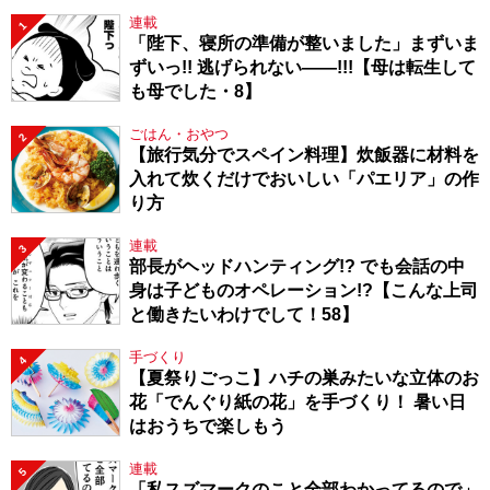
連載
1
「陛下、寝所の準備が整いました」まずいま
ずいっ!! 逃げられない――!!!【母は転生して
も母でした・8】
ごはん・おやつ
2
【旅行気分でスペイン料理】炊飯器に材料を
入れて炊くだけでおいしい「パエリア」の作
り方
連載
3
部長がヘッドハンティング!? でも会話の中
身は子どものオペレーション!?【こんな上司
と働きたいわけでして！58】
手づくり
4
【夏祭りごっこ】ハチの巣みたいな立体のお
花「でんぐり紙の花」を手づくり！ 暑い日
はおうちで楽しもう
連載
5
「私スズマークのこと全部わかってるので」