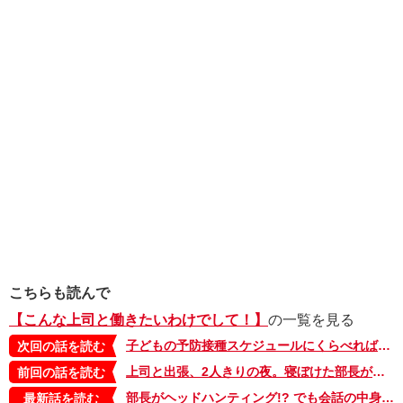
こちらも読んで
【こんな上司と働きたいわけでして！】
の一覧を見る
子どもの予防接種スケジュールにくらべれば会社のトラブル調整なんて余裕!?【こんな上司と働きたいわけでして！48】
次回の話を読む
上司と出張、2人きりの夜。寝ぼけた部長がベッドに近づいてきて…!?【こんな上司と働きたいわけでして！46-後編-】
前回の話を読む
部長がヘッドハンティング!? でも会話の中身は子どものオペレーション!?【こんな上司と働きたいわけでして！58】
最新話を読む