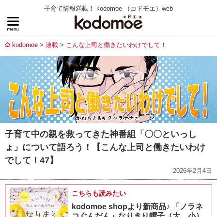
子育て情報満載！ kodomoe （コドモエ）web
kodomoe
連載
こんな上司と働きたいわけでして！
子育て中の親を救ってきた神番組「〇〇といっし
ょ」について語ろう！【こんな上司と働きたいわけ
でして！47】
2026年2月4日
こちらも読みたい
kodomoe shopより新商品♪ 「ノラネ
コぐんだん」なりきり帽子（大、小）