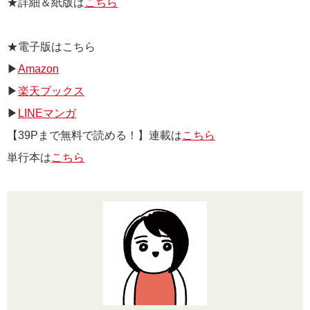
★詳細＆紙版は
こちら
★電子版はこちら
▶
Amazon
▶
楽天ブックス
▶
LINEマンガ
【39Pまで無料で読める！】連載は
こちら
単行本は
こちら