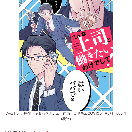
かねもと／原作 キタハラナナエ／作画 コドモエCOMICS A5判 880円
（税込）