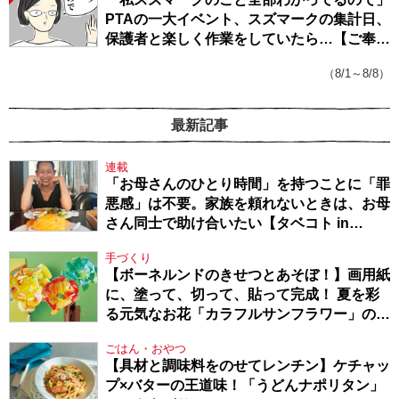
PTAの一大イベント、スズマークの集計日、
保護者と楽しく作業をしていたら…【ご奉仕
戦隊★PTA・19】
（8/1～8/8）
最新記事
連載
「お母さんのひとり時間」を持つことに「罪
悪感」は不要。家族を頼れないときは、お母
さん同士で助け合いたい【タベコト in
Berlin・130】
手づくり
【ボーネルンドのきせつとあそぼ！】画用紙
に、塗って、切って、貼って完成！ 夏を彩
る元気なお花「カラフルサンフラワー」の作
り方
ごはん・おやつ
【具材と調味料をのせてレンチン】ケチャッ
プ×バターの王道味！「うどんナポリタン」