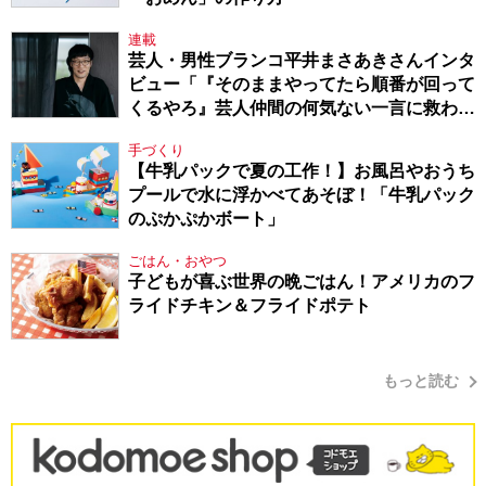
連載
芸人・男性ブランコ平井まさあきさんインタ
ビュー「『そのままやってたら順番が回って
くるやろ』芸人仲間の何気ない一言に救われ
てきたから、頑張れる」
手づくり
【牛乳パックで夏の工作！】お風呂やおうち
プールで水に浮かべてあそぼ！「牛乳パック
のぷかぷかボート」
ごはん・おやつ
子どもが喜ぶ世界の晩ごはん！アメリカのフ
ライドチキン＆フライドポテト
もっと読む