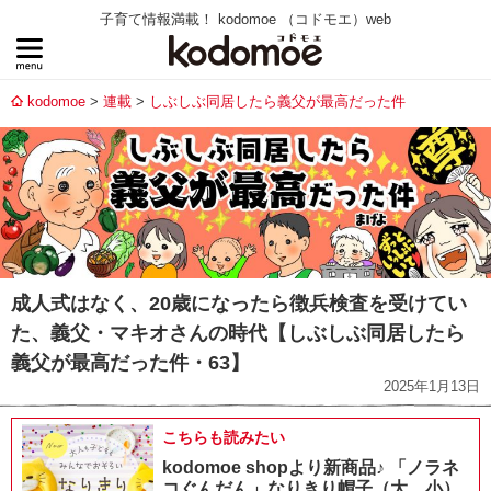
子育て情報満載！ kodomoe （コドモエ）web
kodomoe
連載
しぶしぶ同居したら義父が最高だった件
成人式はなく、20歳になったら徴兵検査を受けてい
た、義父・マキオさんの時代【しぶしぶ同居したら
義父が最高だった件・63】
2025年1月13日
こちらも読みたい
kodomoe shopより新商品♪ 「ノラネ
コぐんだん」なりきり帽子（大、小）