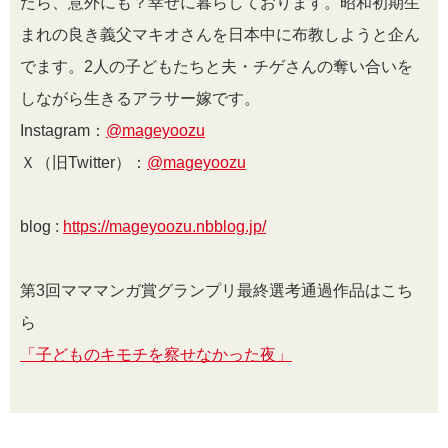
たら、意外にも？幸せに暮らしております。昭和初期生
まれの良き義父マキオさんを日本中に布教しようと企ん
でます。
2
人の子どもたちと夫・チゲさんの奪い合いを
しながら生きるアラサー嫁です。
Instagram：
@mageyoozu
Ｘ（旧Twitter）：
@mageyoozu
blog :
https://mageyoozu.nbblog.jp/
第3回マママンガ賞グランプリ最終選考通過作品はこち
ら
「子どものキモチを察せなかった夜」