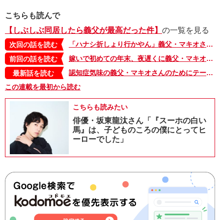
こちらも読んで
【しぶしぶ同居したら義父が最高だった件】
の一覧を見る
「ハナシ折しょり行かやん」義父・マキオさんの月末のルーティン。そして私のルーティンは…【しぶしぶ同居したら義父が最高だった件・64】
次回の話を読む
嫁いで初めての年末、夜遅くに義父・マキオさんの姿を見かけた理由は…【しぶしぶ同居したら義父が最高だった件・62】
前回の話を読む
認知症気味の義父・マキオさんのためにテーブルに置いた味噌汁がいつの間にか…【しぶしぶ同居したら義父が最高だった件・103】
最新話を読む
この連載を最初から読む
こちらも読みたい
俳優・坂東龍汰さん「『スーホの白い
馬』は、子どものころの僕にとってヒ
ーローでした」