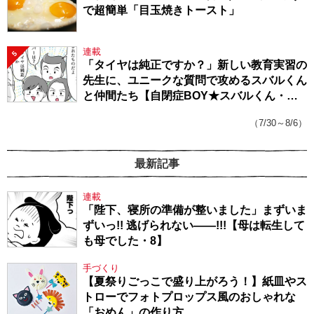
で超簡単「目玉焼きトースト」
連載
5
「タイヤは純正ですか？」新しい教育実習の
先生に、ユニークな質問で攻めるスバルくん
と仲間たち【自閉症BOY★スバルくん・
143】
（7/30～8/6）
最新記事
連載
「陛下、寝所の準備が整いました」まずいま
ずいっ!! 逃げられない――!!!【母は転生して
も母でした・8】
手づくり
【夏祭りごっこで盛り上がろう！】紙皿やス
トローでフォトプロップス風のおしゃれな
「おめん」の作り方