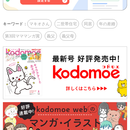
キーワード：
マキオさん
二世帯住宅
同居
年の差婚
第3回マママンガ賞
義父
義父母