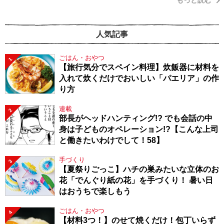
もっと読む
人気記事
ごはん・おやつ
1
【旅行気分でスペイン料理】炊飯器に材料を
入れて炊くだけでおいしい「パエリア」の作
り方
連載
2
部長がヘッドハンティング!? でも会話の中
身は子どものオペレーション!?【こんな上司
と働きたいわけでして！58】
手づくり
3
【夏祭りごっこ】ハチの巣みたいな立体のお
花「でんぐり紙の花」を手づくり！ 暑い日
はおうちで楽しもう
ごはん・おやつ
4
【材料3つ！】のせて焼くだけ！包丁いらず