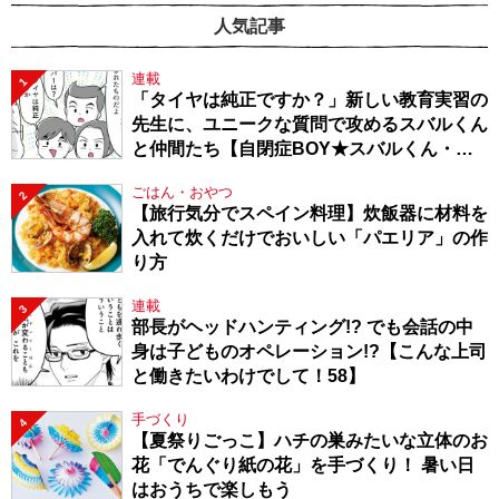
人気記事
連載
1
「タイヤは純正ですか？」新しい教育実習の
先生に、ユニークな質問で攻めるスバルくん
と仲間たち【自閉症BOY★スバルくん・
143】
ごはん・おやつ
2
【旅行気分でスペイン料理】炊飯器に材料を
入れて炊くだけでおいしい「パエリア」の作
り方
連載
3
部長がヘッドハンティング!? でも会話の中
身は子どものオペレーション!?【こんな上司
と働きたいわけでして！58】
手づくり
4
【夏祭りごっこ】ハチの巣みたいな立体のお
花「でんぐり紙の花」を手づくり！ 暑い日
はおうちで楽しもう