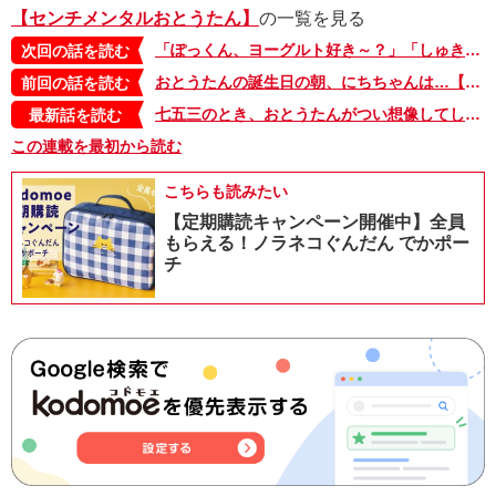
【センチメンタルおとうたん】
の一覧を見る
「ぽっくん、ヨーグルト好き～？」「しゅき～」「じゃあ、おとうたん好き～？」の答えは…【えちがわのりゆきの「センチメンタルおとうたん」・88】
次回の話を読む
おとうたんの誕生日の朝、にちちゃんは…【えちがわのりゆきの「センチメンタルおとうたん」・86】
前回の話を読む
七五三のとき、おとうたんがつい想像してしまったのは……【えちがわのりゆきの「センチメンタルおとうたん」・七五三編】
最新話を読む
この連載を最初から読む
こちらも読みたい
【定期購読キャンペーン開催中】全員
もらえる！ノラネコぐんだん でかポー
チ