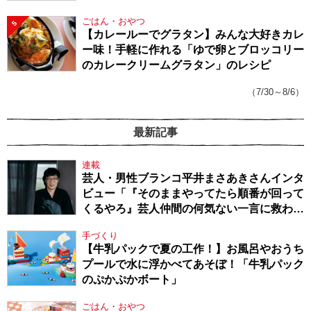
ごはん・おやつ
5
【カレールーでグラタン】みんな大好きカレ
ー味！手軽に作れる「ゆで卵とブロッコリー
のカレークリームグラタン」のレシピ
（7/30～8/6）
最新記事
連載
芸人・男性ブランコ平井まさあきさんインタ
ビュー「『そのままやってたら順番が回って
くるやろ』芸人仲間の何気ない一言に救われ
てきたから、頑張れる」
手づくり
【牛乳パックで夏の工作！】お風呂やおうち
プールで水に浮かべてあそぼ！「牛乳パック
のぷかぷかボート」
ごはん・おやつ