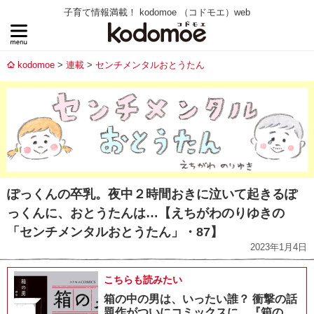
子育て情報満載！ kodomoe （コドモエ）web
kodomoe
連載
センチメンタルおとうたん
ぽっくんの卒乳。夜中２時間おきに泣いて起きるぽ
っくんに、おとうたんは…【えちがわのりゆきの
「センチメンタルおとうたん」・87】
2023年1月4日
こちらも読みたい
箱の中の男は、いったい誰？ 衝撃の話
題作がついにコミックスに。『箱の