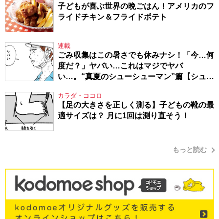
子どもが喜ぶ世界の晩ごはん！アメリカのフ
ライドチキン＆フライドポテト
連載
ごみ収集はこの暑さでも休みナシ！「今…何
度だ？」ヤバい…これはマジでヤバ
い…。“真夏のシューシューマン”篇【シュー
シューマン・17】
カラダ・ココロ
【足の大きさを正しく測る】子どもの靴の最
適サイズは？ 月に1回は測り直そう！
もっと読む