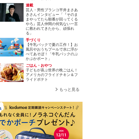
連載
芸人・男性ブランコ平井まさあ
きさんインタビュー「『そのま
まやってたら順番が回ってくる
やろ』芸人仲間の何気ない一言
に救われてきたから、頑張れ
る」
手づくり
【牛乳パックで夏の工作！】お
風呂やおうちプールで水に浮か
べてあそぼ！「牛乳パックのぷ
かぷかボート」
ごはん・おやつ
子どもが喜ぶ世界の晩ごはん！
アメリカのフライドチキン＆フ
ライドポテト
もっと見る