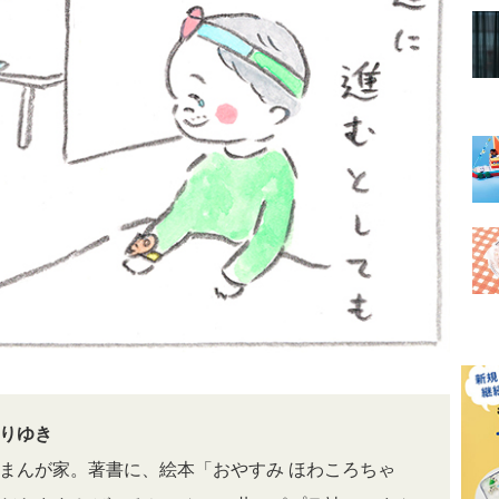
りゆき
まんが家。著書に、絵本「おやすみ ほわころちゃ