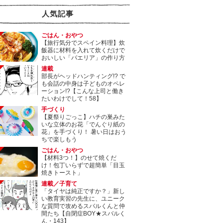
人気記事
ごはん・おやつ
【旅行気分でスペイン料理】炊
飯器に材料を入れて炊くだけで
おいしい「パエリア」の作り方
連載
部長がヘッドハンティング!? で
も会話の中身は子どものオペレ
ーション!?【こんな上司と働き
たいわけでして！58】
手づくり
【夏祭りごっこ】ハチの巣みた
いな立体のお花「でんぐり紙の
花」を手づくり！ 暑い日はおう
ちで楽しもう
ごはん・おやつ
【材料3つ！】のせて焼くだ
け！包丁いらずで超簡単「目玉
焼きトースト」
連載／子育て
「タイヤは純正ですか？」新し
い教育実習の先生に、ユニーク
な質問で攻めるスバルくんと仲
間たち【自閉症BOY★スバルく
ん・143】