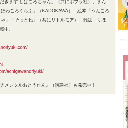
だきます しばころちゃん」（共にポプラ社）、まん
 ほわころくらぶ」（KADOKAWA）、絵本「うんころ
しゃ」「そっとね」（共にリトルモア）。雑誌「りぼ
連載中。
noriyuki.com/
hi
com/echigawanoriyuki/
チメンタルおとうたん』（講談社）も発売中！