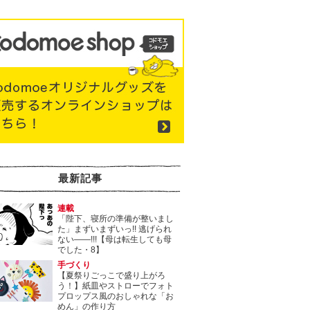
最新記事
連載
「陛下、寝所の準備が整いまし
た」まずいまずいっ!! 逃げられ
ない――!!!【母は転生しても母
でした・8】
手づくり
【夏祭りごっこで盛り上がろ
う！】紙皿やストローでフォト
プロップス風のおしゃれな「お
めん」の作り方