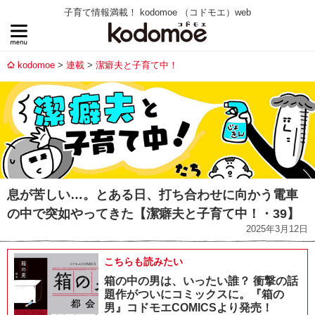
子育て情報満載！ kodomoe （コドモエ）web
kodomoe
連載
潔癖夫と子育て中！
息が苦しい…。とある日、打ち合わせに向かう電車
の中で突如やってきた【潔癖夫と子育て中！・39】
2025年3月12日
こちらも読みたい
箱の中の男は、いったい誰？ 衝撃の話
題作がついにコミックスに。『箱の
男』コドモエCOMICSより発売！