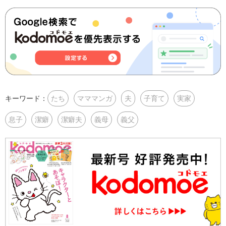
キーワード：
たち
マママンガ
夫
子育て
実家
息子
潔癖
潔癖夫
義母
義父