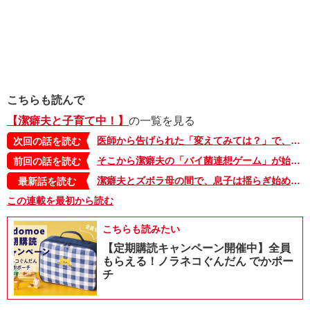
こちらも読んで
【潔癖夫と子育て中！】
の一覧を見る
医師から告げられた「変えてみては？」で、決心がついた【潔癖夫と子育て中！・40】
次回の話を読む
そこから潔癖夫の「バイ菌連想ゲーム」が始まった【潔癖夫と子育て中！・38】
前回の話を読む
潔癖夫とズボラ母の間で、息子は揺らぎ始めていた【潔癖夫と子育て中！・61】
最新話を読む
この連載を最初から読む
こちらも読みたい
【定期購読キャンペーン開催中】全員
もらえる！ノラネコぐんだん でかポー
チ