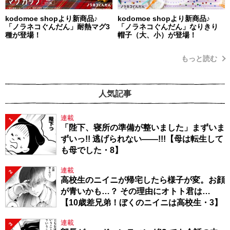
kodomoe shopより新商品♪
kodomoe shopより新商品♪
「ノラネコぐんだん」耐熱マグ3
「ノラネコぐんだん」なりきり
種が登場！
帽子（大、小）が登場！
もっと読む
人気記事
連載
1
「陛下、寝所の準備が整いました」まずいま
ずいっ!! 逃げられない――!!!【母は転生して
も母でした・8】
連載
2
高校生のニイニが帰宅したら様子が変。お顔
が青いかも…？ その理由にオトト君は…
【10歳差兄弟！ぼくのニイニは高校生・3】
連載
3