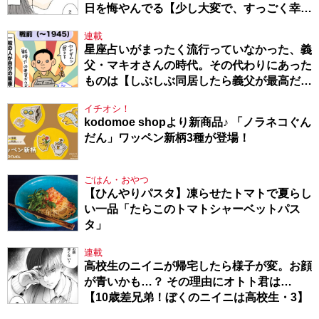
日を悔やんでる【少し大変で、すっごく幸せ
～ドラベ症候群の娘と心臓に毛の生えた母
連載
～・54】
星座占いがまったく流行っていなかった、義
父・マキオさんの時代。その代わりにあった
ものは【しぶしぶ同居したら義父が最高だっ
た件・104】
イチオシ！
kodomoe shopより新商品♪ 「ノラネコぐん
だん」ワッペン新柄3種が登場！
ごはん・おやつ
【ひんやりパスタ】凍らせたトマトで夏らし
い一品「たらこのトマトシャーベットパス
タ」
連載
高校生のニイニが帰宅したら様子が変。お顔
が青いかも…？ その理由にオトト君は…
【10歳差兄弟！ぼくのニイニは高校生・3】