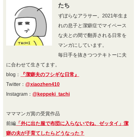
たち
ずぼらなアラサー。2021年生ま
れの息子と潔癖症でマイペース
な夫との間で翻弄される日常を
マンガにしています。
毎日手を抜きつつテキトーに夫
に合わせて生きてます。
blog：
『潔癖夫のフシギな日常』
Twitter：
@xiaozhen410
Instagram：
@keppeki_tachi
マママンガ賞の受賞作品
前編
「外に出た服で布団に入らないでね、ゼッタイ」潔
癖の夫が子育てしたらどうなった？