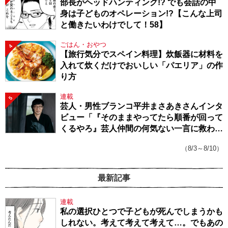
部長がヘッドハンティング!? でも会話の中
身は子どものオペレーション!?【こんな上司
と働きたいわけでして！58】
ごはん・おやつ
4
【旅行気分でスペイン料理】炊飯器に材料を
入れて炊くだけでおいしい「パエリア」の作
り方
連載
5
芸人・男性ブランコ平井まさあきさんインタ
ビュー「『そのままやってたら順番が回って
くるやろ』芸人仲間の何気ない一言に救われ
てきたから、頑張れる」
（8/3～8/10）
最新記事
連載
私の選択ひとつで子どもが死んでしまうかも
しれない。考えて考えて考えて…。でもあの