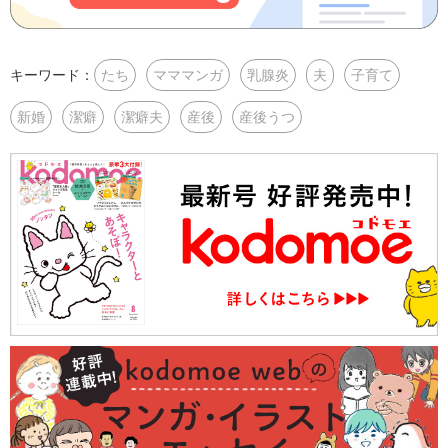
キーワード：
たち
マママンガ
乳腺炎
夫
子育て
新婚
潔癖
潔癖夫
産後
産後うつ