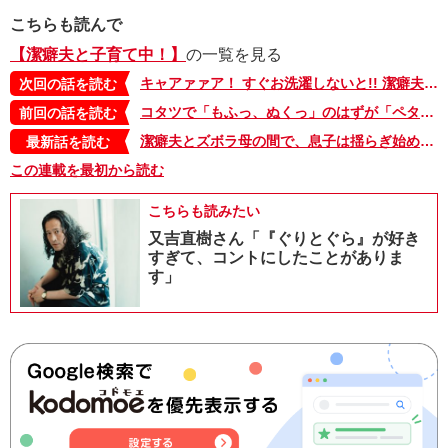
こちらも読んで
【潔癖夫と子育て中！】
の一覧を見る
キャアァァア！ すぐお洗濯しないと!! 潔癖夫がひらめいた【潔癖夫と子育て中！・13】
次回の話を読む
コタツで「もふっ、ぬくっ」のはずが「ペタペタ、ガサッ」!?【潔癖夫と子育て中！・11】
前回の話を読む
潔癖夫とズボラ母の間で、息子は揺らぎ始めていた【潔癖夫と子育て中！・61】
最新話を読む
この連載を最初から読む
こちらも読みたい
又吉直樹さん「『ぐりとぐら』が好き
すぎて、コントにしたことがありま
す」