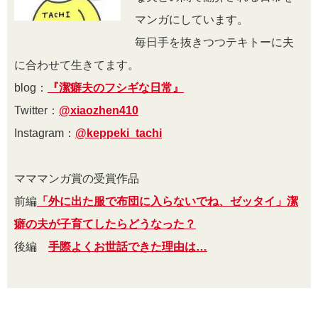
マンガにしています。
毎日手を抜きつつテキトーに夫
に合わせて生きてます。
blog：
『潔癖夫のフシギな日常』
Twitter：
@xiaozhen410
Instagram：
@keppeki_tachi
マママンガ賞の受賞作品
前編
「外に出た服で布団に入らないでね、ゼッタイ」潔
癖の夫が子育てしたらどうなった？
後編
手際よくお世話できた理由は…