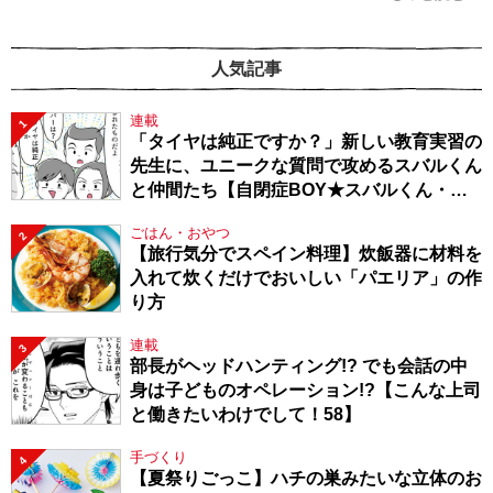
人気記事
連載
1
「タイヤは純正ですか？」新しい教育実習の
先生に、ユニークな質問で攻めるスバルくん
と仲間たち【自閉症BOY★スバルくん・
143】
ごはん・おやつ
2
【旅行気分でスペイン料理】炊飯器に材料を
入れて炊くだけでおいしい「パエリア」の作
り方
連載
3
部長がヘッドハンティング!? でも会話の中
身は子どものオペレーション!?【こんな上司
と働きたいわけでして！58】
手づくり
4
【夏祭りごっこ】ハチの巣みたいな立体のお