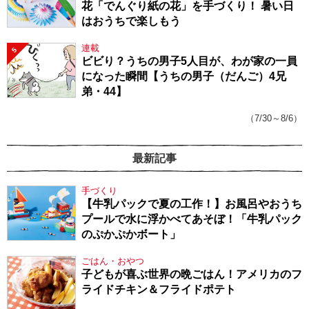
花「でんぐり紙の花」を手づくり！ 暑い日
はおうちで楽しもう
連載
5
ビビり？うちの男子5人目が、わが家の一員
になった瞬間【うちの男子（だんご）4兄
弟・44】
（7/30～8/6）
最新記事
手づくり
【牛乳パックで夏の工作！】お風呂やおうち
プールで水に浮かべてあそぼ！「牛乳パック
のぷかぷかボート」
ごはん・おやつ
子どもが喜ぶ世界の晩ごはん！アメリカのフ
ライドチキン＆フライドポテト