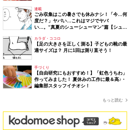
連載
ごみ収集はこの暑さでも休みナシ！「今…何
度だ？」ヤバい…これはマジでヤバ
い…。“真夏のシューシューマン”篇【シュー
シューマン・17】
カラダ・ココロ
【足の大きさを正しく測る】子どもの靴の最
適サイズは？ 月に1回は測り直そう！
手づくり
【自由研究にもおすすめ！】「虹色うちわ」
作ってみました！ 夏休みの工作に最＆高♪・
編集部スタッフイチオシ！
もっと読む