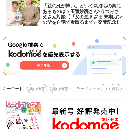
「親の死が怖い」という気持ちの奥に
あるものは？玉置妙憂さん×うつみさ
えさん対談【『父の逝きざま 末期ガン
の父を自宅で看取るまで』発売記念】
キーワード：
奥山佳恵
奥山佳恵の『ラーメン天国』
連載