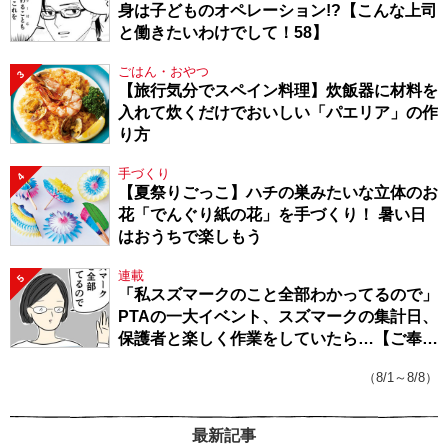
身は子どものオペレーション!?【こんな上司
と働きたいわけでして！58】
ごはん・おやつ
3
【旅行気分でスペイン料理】炊飯器に材料を
入れて炊くだけでおいしい「パエリア」の作
り方
手づくり
4
【夏祭りごっこ】ハチの巣みたいな立体のお
花「でんぐり紙の花」を手づくり！ 暑い日
はおうちで楽しもう
連載
5
「私スズマークのこと全部わかってるので」
PTAの一大イベント、スズマークの集計日、
保護者と楽しく作業をしていたら…【ご奉仕
戦隊★PTA・19】
（8/1～8/8）
最新記事