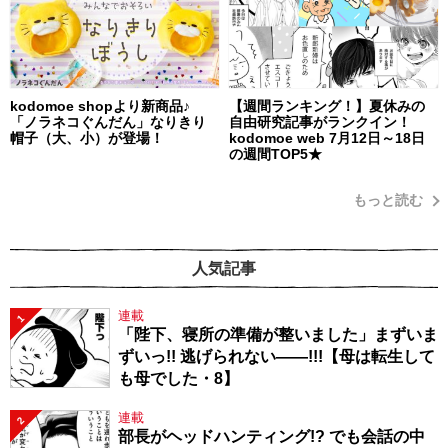
kodomoe shopより新商品♪
【週間ランキング！】夏休みの
「ノラネコぐんだん」なりきり
自由研究記事がランクイン！
帽子（大、小）が登場！
kodomoe web 7月12日～18日
の週間TOP5★
もっと読む
人気記事
連載
1
「陛下、寝所の準備が整いました」まずいま
ずいっ!! 逃げられない――!!!【母は転生して
も母でした・8】
連載
2
部長がヘッドハンティング!? でも会話の中