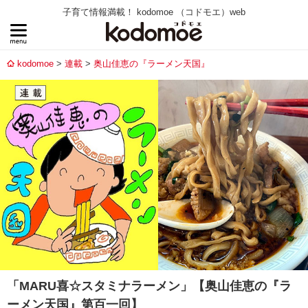
子育て情報満載！ kodomoe （コドモエ）web
kodomoe
連載
奥山佳恵の『ラーメン天国』
「MARU喜☆スタミナラーメン」【奥山佳恵の『ラ
ーメン天国』第百一回】