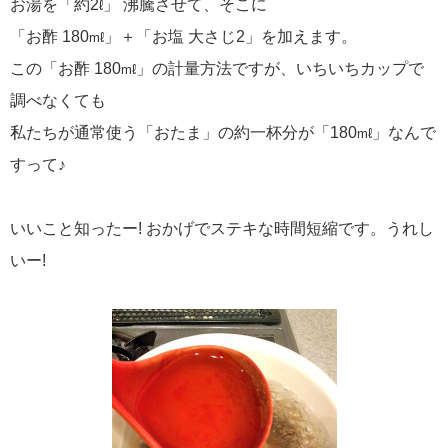
お湯を「約2
」 沸騰させて、そこに
ℓ
「お酢 180
」＋「お塩 大さじ2」を加えます。
mℓ
この「お酢 180
」の計量方法ですが、いちいちカップで
mℓ
調べなくても
私たちが通常使う「おたま」の約一杯分が「180
」なんで
mℓ
すって♪
いいこと知ったー! おかげでステキな時間短縮です。うれし
いー!