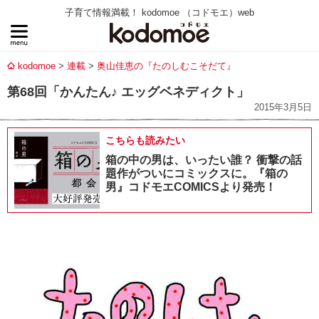
子育て情報満載！ kodomoe （コドモエ）web
kodomoe
連載
奥山佳恵の『たのしむこそだて』
第68回「かんたん♪ エッグベネディクト」
2015年3月5日
こちらも読みたい
箱の中の男は、いったい誰？ 衝撃の話
題作がついにコミックスに。『箱の
男』コドモエCOMICSより発売！