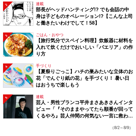
連載
2
部長がヘッドハンティング!? でも会話の中
身は子どものオペレーション!?【こんな上司
と働きたいわけでして！58】
ごはん・おやつ
3
【旅行気分でスペイン料理】炊飯器に材料を
入れて炊くだけでおいしい「パエリア」の作
り方
手づくり
4
【夏祭りごっこ】ハチの巣みたいな立体のお
花「でんぐり紙の花」を手づくり！ 暑い日
はおうちで楽しもう
連載
5
芸人・男性ブランコ平井まさあきさんインタ
ビュー「『そのままやってたら順番が回って
くるやろ』芸人仲間の何気ない一言に救われ
てきたから、頑張れる」
（8/2～8/9）