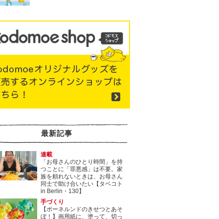
最新記事
連載
「お母さんのひとり時間」を持
つことに「罪悪感」は不要。家
族を頼れないときは、お母さん
同士で助け合いたい【タベコト
in Berlin・130】
手づくり
【ボーネルンドのきせつとあそ
ぼ！】画用紙に、塗って、切っ