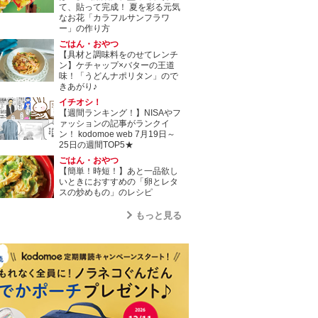
て、貼って完成！ 夏を彩る元気
なお花「カラフルサンフラワ
ー」の作り方
ごはん・おやつ
【具材と調味料をのせてレンチ
ン】ケチャップ×バターの王道
味！「うどんナポリタン」ので
きあがり♪
イチオシ！
【週間ランキング！】NISAやフ
ァッションの記事がランクイ
ン！ kodomoe web 7月19日～
25日の週間TOP5★
ごはん・おやつ
【簡単！時短！】あと一品欲し
いときにおすすめの「卵とレタ
スの炒めもの」のレシピ
もっと見る