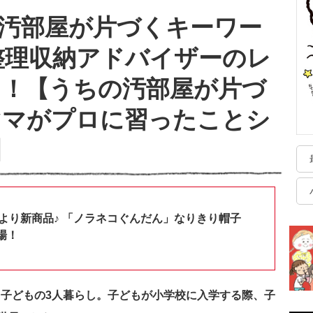
汚部屋が片づくキーワー
 整理収納アドバイザーのレ
ト！【うちの汚部屋が片づ
ママがプロに習ったことシ
】
shopより新商品♪ 「ノラネコぐんだん」なりきり帽子
場！
と子どもの3人暮らし。子どもが小学校に入学する際、子