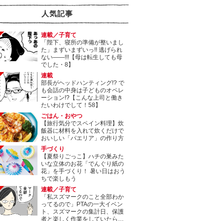
人気記事
連載／子育て
「陛下、寝所の準備が整いまし
た」まずいまずいっ!! 逃げられ
ない――!!!【母は転生しても母
でした・8】
連載
部長がヘッドハンティング!? で
も会話の中身は子どものオペレ
ーション!?【こんな上司と働き
たいわけでして！58】
ごはん・おやつ
【旅行気分でスペイン料理】炊
飯器に材料を入れて炊くだけで
おいしい「パエリア」の作り方
手づくり
【夏祭りごっこ】ハチの巣みた
いな立体のお花「でんぐり紙の
花」を手づくり！ 暑い日はおう
ちで楽しもう
連載／子育て
「私スズマークのこと全部わか
ってるので」PTAの一大イベン
ト、スズマークの集計日、保護
者と楽しく作業をしていたら…