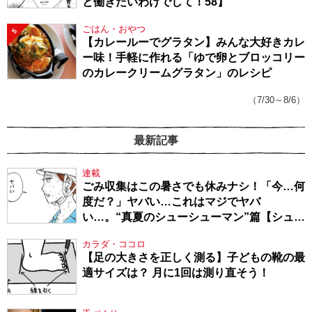
と働きたいわけでして！58】
ごはん・おやつ
5
【カレールーでグラタン】みんな大好きカレ
ー味！手軽に作れる「ゆで卵とブロッコリー
のカレークリームグラタン」のレシピ
（7/30～8/6）
最新記事
連載
ごみ収集はこの暑さでも休みナシ！「今…何
度だ？」ヤバい…これはマジでヤバ
い…。“真夏のシューシューマン”篇【シュー
シューマン・17】
カラダ・ココロ
【足の大きさを正しく測る】子どもの靴の最
適サイズは？ 月に1回は測り直そう！