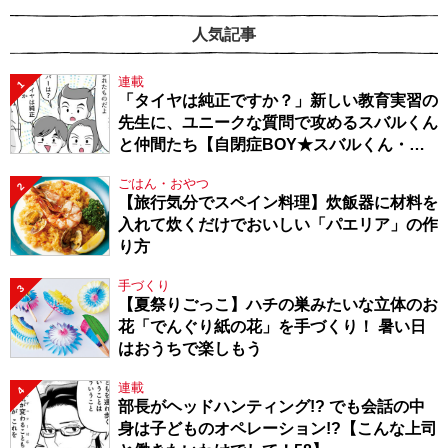
人気記事
連載
1
「タイヤは純正ですか？」新しい教育実習の
先生に、ユニークな質問で攻めるスバルくん
と仲間たち【自閉症BOY★スバルくん・
143】
ごはん・おやつ
2
【旅行気分でスペイン料理】炊飯器に材料を
入れて炊くだけでおいしい「パエリア」の作
り方
手づくり
3
【夏祭りごっこ】ハチの巣みたいな立体のお
花「でんぐり紙の花」を手づくり！ 暑い日
はおうちで楽しもう
連載
4
部長がヘッドハンティング!? でも会話の中
身は子どものオペレーション!?【こんな上司