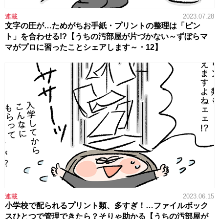
連載
2023.07.28
文字の圧が…ためがちお手紙・プリントの整理は「ピン
ト」を合わせる!?【うちの汚部屋が片づかない～ずぼらマ
マがプロに習ったことシェアします～・12】
連載
2023.06.15
小学校で配られるプリント類、多すぎ！…ファイルボック
スひとつで管理できたら？そりゃ助かる【うちの汚部屋が