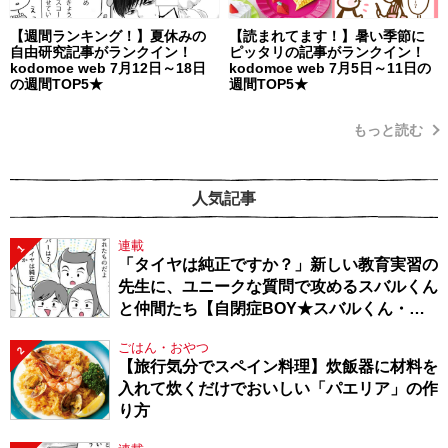
【週間ランキング！】夏休みの
【読まれてます！】暑い季節に
自由研究記事がランクイン！
ピッタリの記事がランクイン！
kodomoe web 7月12日～18日
kodomoe web 7月5日～11日の
の週間TOP5★
週間TOP5★
もっと読む
人気記事
連載
1
「タイヤは純正ですか？」新しい教育実習の
先生に、ユニークな質問で攻めるスバルくん
と仲間たち【自閉症BOY★スバルくん・
143】
ごはん・おやつ
2
【旅行気分でスペイン料理】炊飯器に材料を
入れて炊くだけでおいしい「パエリア」の作
り方