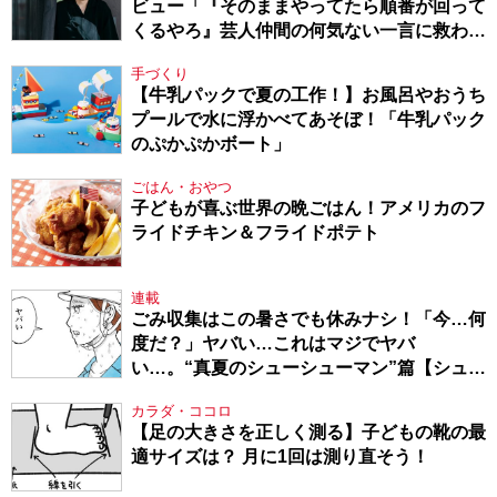
ビュー「『そのままやってたら順番が回って
くるやろ』芸人仲間の何気ない一言に救われ
てきたから、頑張れる」
手づくり
【牛乳パックで夏の工作！】お風呂やおうち
プールで水に浮かべてあそぼ！「牛乳パック
のぷかぷかボート」
ごはん・おやつ
子どもが喜ぶ世界の晩ごはん！アメリカのフ
ライドチキン＆フライドポテト
連載
ごみ収集はこの暑さでも休みナシ！「今…何
度だ？」ヤバい…これはマジでヤバ
い…。“真夏のシューシューマン”篇【シュー
シューマン・17】
カラダ・ココロ
【足の大きさを正しく測る】子どもの靴の最
適サイズは？ 月に1回は測り直そう！