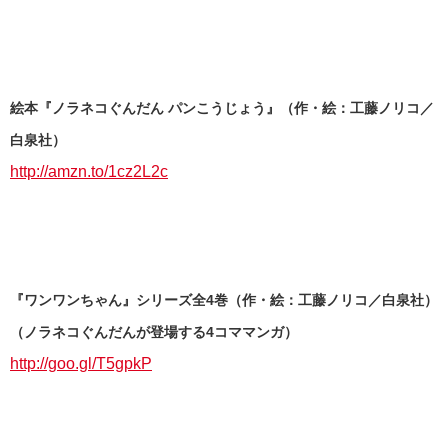
絵本『ノラネコぐんだん パンこうじょう』（作・絵：工藤ノリコ／
白泉社）
http://amzn.to/1cz2L2c
『ワンワンちゃん』シリーズ全4巻（作・絵：工藤ノリコ／白泉社）
（ノラネコぐんだんが登場する4コママンガ）
http://goo.gl/T5gpkP