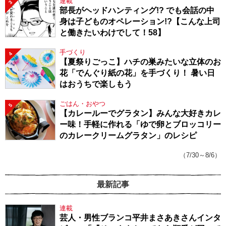
連載
3
部長がヘッドハンティング!? でも会話の中
身は子どものオペレーション!?【こんな上司
と働きたいわけでして！58】
手づくり
4
【夏祭りごっこ】ハチの巣みたいな立体のお
花「でんぐり紙の花」を手づくり！ 暑い日
はおうちで楽しもう
ごはん・おやつ
5
【カレールーでグラタン】みんな大好きカレ
ー味！手軽に作れる「ゆで卵とブロッコリー
のカレークリームグラタン」のレシピ
（7/30～8/6）
最新記事
連載
芸人・男性ブランコ平井まさあきさんインタ