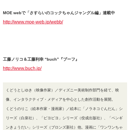
MOE webで「さすらいのコックちゃんジャングル編」連載中
http://www.moe-web.jp/webb/
工藤ノリコ＆工藤利幸 “buch”『ブーフ』
http://www.buch.jp/
くどうとしゆき（映像作家）／ディズニー美術制作部門を経て、映
像、インタラクティブ・メディアを中心とした創作活動を展開。
くどうのりこ（絵本作家・漫画家）／絵本に「ノラネコぐんだん」シ
リーズ（白泉社）、「ピヨピヨ」シリーズ（佼成出版社）、「ペンギ
ンきょうだい」シリーズ（ブロンズ新社）他。漫画に「ワンワンちゃ