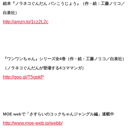
絵本『ノラネコぐんだん パンこうじょう』（作・絵：工藤ノリコ／
白泉社）
http://amzn.to/1cz2L2c
『ワンワンちゃん』シリーズ全4巻（作・絵：工藤ノリコ／白泉社）
（ノラネコぐんだんが登場する4コママンガ）
http://goo.gl/T5gpkP
MOE webで「さすらいのコックちゃんジャングル編」連載中
http://www.moe-web.jp/webb/