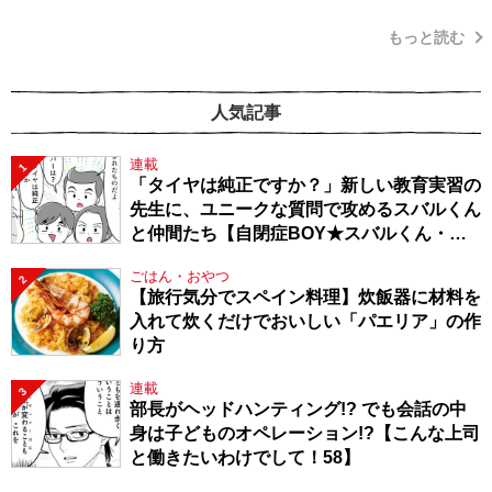
もっと読む
人気記事
連載
1
「タイヤは純正ですか？」新しい教育実習の
先生に、ユニークな質問で攻めるスバルくん
と仲間たち【自閉症BOY★スバルくん・
143】
ごはん・おやつ
2
【旅行気分でスペイン料理】炊飯器に材料を
入れて炊くだけでおいしい「パエリア」の作
り方
連載
3
部長がヘッドハンティング!? でも会話の中
身は子どものオペレーション!?【こんな上司
と働きたいわけでして！58】