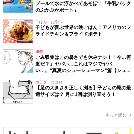
プールで水に浮かべてあそぼ！「牛乳パック
のぷかぷかボート」
ごはん・おやつ
子どもが喜ぶ世界の晩ごはん！アメリカのフ
ライドチキン＆フライドポテト
連載
ごみ収集はこの暑さでも休みナシ！「今…何
度だ？」ヤバい…これはマジでヤバ
い…。“真夏のシューシューマン”篇【シュー
シューマン・17】
カラダ・ココロ
【足の大きさを正しく測る】子どもの靴の最
適サイズは？ 月に1回は測り直そう！
もっと読む