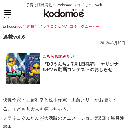
子育て情報満載！ kodomoe （コドモエ）web
kodomoe
連載
ノラネコぐんだん コミックムービー
連載vol.6
2012年6月15日
こちらも読みたい
『DJうんち』7月1日発売！ オリジナ
ルPV＆動画コンテストのおしらせ
映像作家・工藤利幸と絵本作家・工藤ノリコがお贈りす
る、子どもも大人も笑っちゃう、
ノラネコぐんだんが大活躍のアニメーション第6回！毎月連
載中。