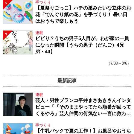
手づくり
4
【夏祭りごっこ】ハチの巣みたいな立体のお
花「でんぐり紙の花」を手づくり！ 暑い日
はおうちで楽しもう
連載
5
ビビり？うちの男子5人目が、わが家の一員
になった瞬間【うちの男子（だんご）4兄
弟・44】
（7/30～8/6）
最新記事
連載
芸人・男性ブランコ平井まさあきさんインタ
ビュー「『そのままやってたら順番が回って
くるやろ』芸人仲間の何気ない一言に救われ
てきたから、頑張れる」
手づくり
【牛乳パックで夏の工作！】お風呂やおうち