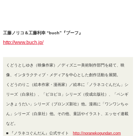
工藤ノリコ＆工藤利幸 “buch”『ブーフ』
http://www.buch.jp/
くどうとしゆき（映像作家）／ディズニー美術制作部門を経て、映
像、インタラクティブ・メディアを中心とした創作活動を展開。
くどうのりこ（絵本作家・漫画家）／絵本に「ノラネコぐんだん」シ
リーズ（白泉社）、「ピヨピヨ」シリーズ（佼成出版社）、「ペンギ
ンきょうだい」シリーズ（ブロンズ新社）他。漫画に「ワンワンちゃ
ん」シリーズ（白泉社）他。その他、童話やイラスト、エッセイ連載
など。
■ 『ノラネコぐんだん』公式サイト
http://noranekogundan.com