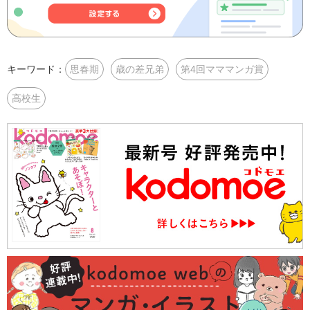
キーワード：
思春期
歳の差兄弟
第4回マママンガ賞
高校生