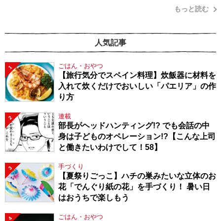
もっと読む
人気記事
ごはん・おやつ
1
【旅行気分でスペイン料理】炊飯器に材料を
入れて炊くだけでおいしい「パエリア」の作
り方
連載
2
部長がヘッドハンティング!? でも会話の中
身は子どものオペレーション!?【こんな上司
と働きたいわけでして！58】
手づくり
3
【夏祭りごっこ】ハチの巣みたいな立体のお
花「でんぐり紙の花」を手づくり！ 暑い日
はおうちで楽しもう
ごはん・おやつ
4