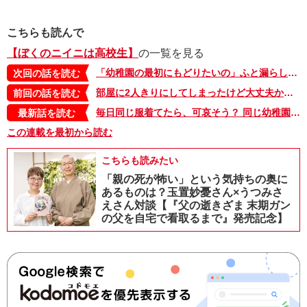
こちらも読んで
【ぼくのニイニは高校生】
の一覧を見る
「幼稚園の最初にもどりたいの」ふと漏らしたオトト君の言葉に、ニイニは…【10歳差兄弟！ぼくのニイニは高校生】
次回の話を読む
部屋に2人きりにしてしまったけど大丈夫かな…。ガチャッと扉を開けてみたら、そこで2人は…!?【10歳差兄弟！ぼくのニイニは高校生】
前回の話を読む
毎日同じ服着てたら、可哀そう？ 同じ幼稚園のママに言われた言葉、今思うことは…【10歳差兄弟！ぼくのニイニは高校生】
最新話を読む
この連載を最初から読む
こちらも読みたい
「親の死が怖い」という気持ちの奥に
あるものは？玉置妙憂さん×うつみさ
えさん対談【『父の逝きざま 末期ガン
の父を自宅で看取るまで』発売記念】