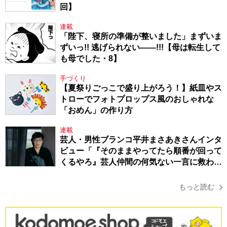
回】
連載
「陛下、寝所の準備が整いました」まずいま
ずいっ!! 逃げられない――!!!【母は転生して
も母でした・8】
手づくり
【夏祭りごっこで盛り上がろう！】紙皿やス
トローでフォトプロップス風のおしゃれな
「おめん」の作り方
連載
芸人・男性ブランコ平井まさあきさんインタ
ビュー「『そのままやってたら順番が回って
くるやろ』芸人仲間の何気ない一言に救われ
てきたから、頑張れる」
もっと読む