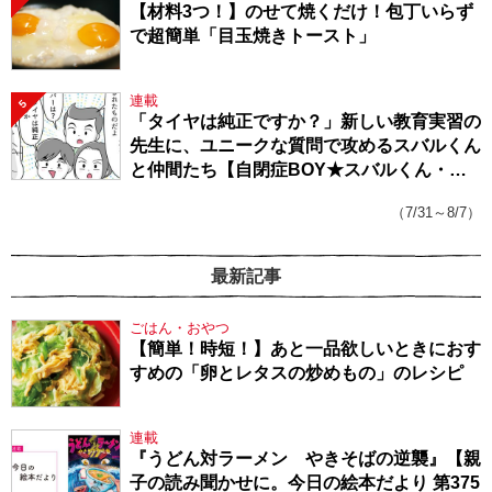
【材料3つ！】のせて焼くだけ！包丁いらず
で超簡単「目玉焼きトースト」
連載
5
「タイヤは純正ですか？」新しい教育実習の
先生に、ユニークな質問で攻めるスバルくん
と仲間たち【自閉症BOY★スバルくん・
143】
（7/31～8/7）
最新記事
ごはん・おやつ
【簡単！時短！】あと一品欲しいときにおす
すめの「卵とレタスの炒めもの」のレシピ
連載
『うどん対ラーメン やきそばの逆襲』【親
子の読み聞かせに。今日の絵本だより 第375