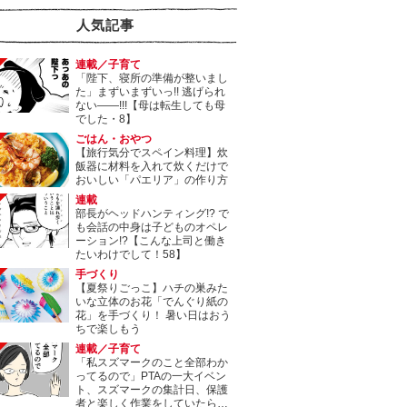
人気記事
連載／子育て
「陛下、寝所の準備が整いまし
た」まずいまずいっ!! 逃げられ
ない――!!!【母は転生しても母
でした・8】
ごはん・おやつ
【旅行気分でスペイン料理】炊
飯器に材料を入れて炊くだけで
おいしい「パエリア」の作り方
連載
部長がヘッドハンティング!? で
も会話の中身は子どものオペレ
ーション!?【こんな上司と働き
たいわけでして！58】
手づくり
【夏祭りごっこ】ハチの巣みた
いな立体のお花「でんぐり紙の
花」を手づくり！ 暑い日はおう
ちで楽しもう
連載／子育て
「私スズマークのこと全部わか
ってるので」PTAの一大イベン
ト、スズマークの集計日、保護
者と楽しく作業をしていたら…