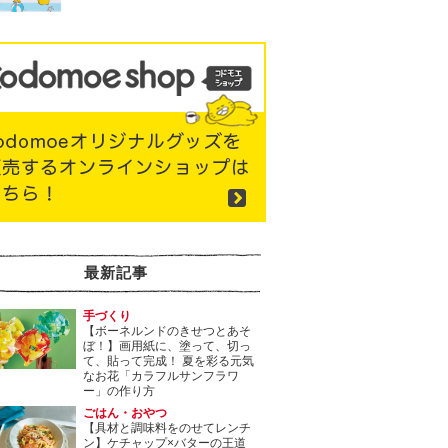
最新記事
手づくり
【ボーネルンドのきせつとあそ
ぼ！】画用紙に、塗って、切っ
て、貼って完成！ 夏を彩る元気
なお花「カラフルサンフラワ
ー」の作り方
ごはん・おやつ
【具材と調味料をのせてレンチ
ン】ケチャップ×バターの王道