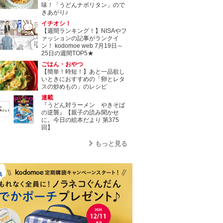
味！「うどんナポリタン」ので
きあがり♪
イチオシ！
【週間ランキング！】NISAやフ
ァッションの記事がランクイ
ン！ kodomoe web 7月19日～
25日の週間TOP5★
ごはん・おやつ
【簡単！時短！】あと一品欲し
いときにおすすめの「卵とレタ
スの炒めもの」のレシピ
連載
『うどん対ラーメン やきそば
の逆襲』【親子の読み聞かせ
に。今日の絵本だより 第375
回】
もっと見る