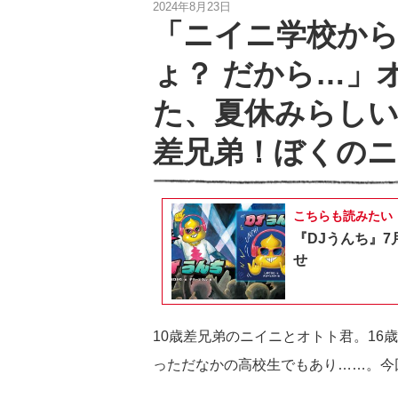
2024年8月23日
「ニイニ学校か
ょ？ だから…」
た、夏休みらしい
差兄弟！ぼくのニ
こちらも読みたい
『DJうんち』7
せ
10歳差兄弟のニイニとオトト君。1
っただなかの高校生でもあり……。今