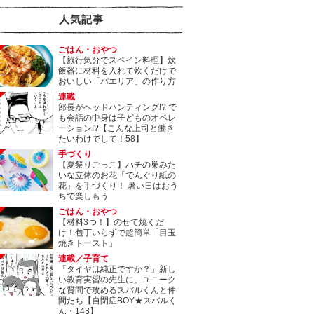
人気記事
ごはん・おやつ
【旅行気分でスペイン料理】炊
飯器に材料を入れて炊くだけで
おいしい「パエリア」の作り方
連載
部長がヘッドハンティング!? で
も会話の中身は子どものオペレ
ーション!?【こんな上司と働き
たいわけでして！58】
手づくり
【夏祭りごっこ】ハチの巣みた
いな立体のお花「でんぐり紙の
花」を手づくり！ 暑い日はおう
ちで楽しもう
ごはん・おやつ
【材料3つ！】のせて焼くだ
け！包丁いらずで超簡単「目玉
焼きトースト」
連載／子育て
「タイヤは純正ですか？」新し
い教育実習の先生に、ユニーク
な質問で攻めるスバルくんと仲
間たち【自閉症BOY★スバルく
ん・143】