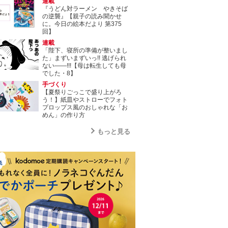
連載
『うどん対ラーメン やきそば
の逆襲』【親子の読み聞かせ
に。今日の絵本だより 第375
回】
連載
「陛下、寝所の準備が整いまし
た」まずいまずいっ!! 逃げられ
ない――!!!【母は転生しても母
でした・8】
手づくり
【夏祭りごっこで盛り上がろ
う！】紙皿やストローでフォト
プロップス風のおしゃれな「お
めん」の作り方
もっと見る