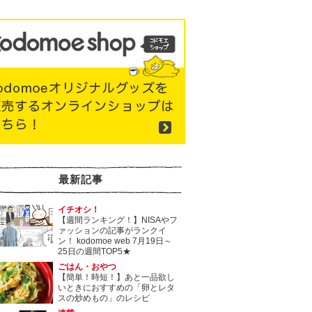
最新記事
イチオシ！
【週間ランキング！】NISAやフ
ァッションの記事がランクイ
ン！ kodomoe web 7月19日～
25日の週間TOP5★
ごはん・おやつ
【簡単！時短！】あと一品欲し
いときにおすすめの「卵とレタ
スの炒めもの」のレシピ