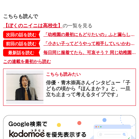
こちらも読んで
【ぼくのニイニは高校生】
の一覧を見る
「幼稚園の最初にもどりたいの」ふと漏らしたオトト君の言葉に、ニイニは…【10歳差兄弟！ぼくのニイニは高校生・15】
次回の話を読む
「小さい子ってどうやって相手していいかわかんねぇって、今でも思うけど…」友達に漏らした、ニイニの本音【10歳差兄弟！ぼくのニイニは高校生・13】
前回の話を読む
毎日同じ服着てたら、可哀そう？ 同じ幼稚園のママに言われた言葉、今思うことは…【10歳差兄弟！ぼくのニイニは高校生】
最新話を読む
この連載を最初から読む
こちらも読みたい
俳優・青木崇高さんインタビュー「子
どもの頃から『ほんまか？』と、一旦
立ち止まって考えるタイプです」