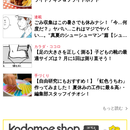
連載
ごみ収集はこの暑さでも休みナシ！「今…何
度だ？」ヤバい…これはマジでヤバ
い…。“真夏のシューシューマン”篇【シュー
シューマン・17】
カラダ・ココロ
【足の大きさを正しく測る】子どもの靴の最
適サイズは？ 月に1回は測り直そう！
手づくり
【自由研究にもおすすめ！】「虹色うちわ」
作ってみました！ 夏休みの工作に最＆高♪・
編集部スタッフイチオシ！
もっと読む