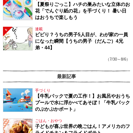
【夏祭りごっこ】ハチの巣みたいな立体のお
花「でんぐり紙の花」を手づくり！ 暑い日
はおうちで楽しもう
連載
5
ビビり？うちの男子5人目が、わが家の一員
になった瞬間【うちの男子（だんご）4兄
弟・44】
（7/30～8/6）
最新記事
手づくり
【牛乳パックで夏の工作！】お風呂やおうち
プールで水に浮かべてあそぼ！「牛乳パック
のぷかぷかボート」
ごはん・おやつ
子どもが喜ぶ世界の晩ごはん！アメリカのフ
ライドチキン＆フライドポテト