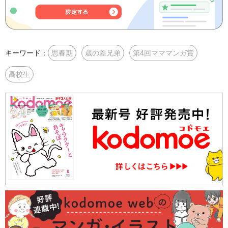
キーワード：
思春期
歳の差兄弟
第4回マママンガ賞
高校生