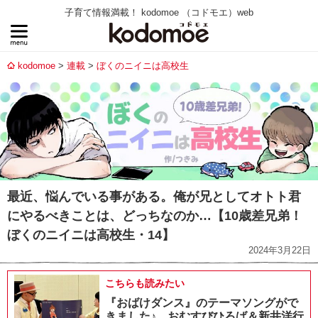
子育て情報満載！ kodomoe （コドモエ）web
kodomoe
連載
ぼくのニイニは高校生
最近、悩んでいる事がある。俺が兄としてオトト君
にやるべきことは、どっちなのか…【10歳差兄弟！
ぼくのニイニは高校生・14】
2024年3月22日
こちらも読みたい
『おばけダンス』のテーマソングがで
きました♪ おむすびひろば＆新井洋行