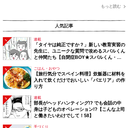
もっと読む
人気記事
連載
1
「タイヤは純正ですか？」新しい教育実習の
先生に、ユニークな質問で攻めるスバルくん
と仲間たち【自閉症BOY★スバルくん・
143】
ごはん・おやつ
2
【旅行気分でスペイン料理】炊飯器に材料を
入れて炊くだけでおいしい「パエリア」の作
り方
連載
3
部長がヘッドハンティング!? でも会話の中
身は子どものオペレーション!?【こんな上司
と働きたいわけでして！58】
手づくり
4