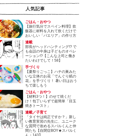
人気記事
ごはん・おやつ
【旅行気分でスペイン料理】炊
飯器に材料を入れて炊くだけで
おいしい「パエリア」の作り方
連載
部長がヘッドハンティング!? で
も会話の中身は子どものオペレ
ーション!?【こんな上司と働き
たいわけでして！58】
手づくり
【夏祭りごっこ】ハチの巣みた
いな立体のお花「でんぐり紙の
花」を手づくり！ 暑い日はおう
ちで楽しもう
ごはん・おやつ
【材料3つ！】のせて焼くだ
け！包丁いらずで超簡単「目玉
焼きトースト」
連載／子育て
「タイヤは純正ですか？」新し
い教育実習の先生に、ユニーク
な質問で攻めるスバルくんと仲
間たち【自閉症BOY★スバルく
ん・143】