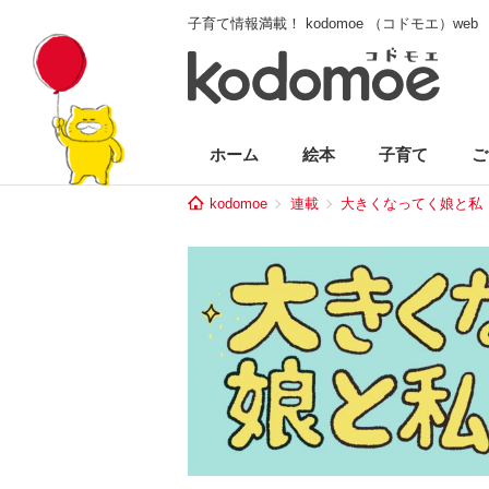
子育て情報満載！ kodomoe （コドモエ）web
ホーム
絵本
子育て
ご
kodomoe
連載
大きくなってく娘と私