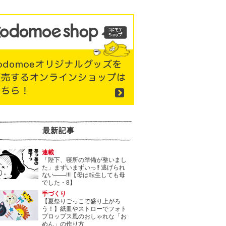
最新記事
連載
「陛下、寝所の準備が整いまし
た」まずいまずいっ!! 逃げられ
ない――!!!【母は転生しても母
でした・8】
手づくり
【夏祭りごっこで盛り上がろ
う！】紙皿やストローでフォト
プロップス風のおしゃれな「お
めん」の作り方