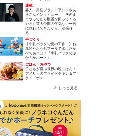
連載
芸人・男性ブランコ平井まさあ
きさんインタビュー「『そのま
まやってたら順番が回ってくる
やろ』芸人仲間の何気ない一言
に救われてきたから、頑張れ
る」
手づくり
【牛乳パックで夏の工作！】お
風呂やおうちプールで水に浮か
べてあそぼ！「牛乳パックのぷ
かぷかボート」
ごはん・おやつ
子どもが喜ぶ世界の晩ごはん！
アメリカのフライドチキン＆フ
ライドポテト
もっと見る