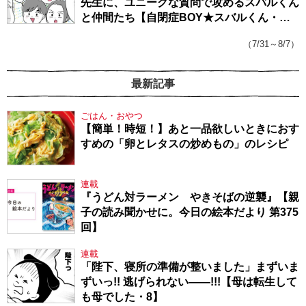
先生に、ユニークな質問で攻めるスバルくん
と仲間たち【自閉症BOY★スバルくん・
143】
（7/31～8/7）
最新記事
ごはん・おやつ
【簡単！時短！】あと一品欲しいときにおす
すめの「卵とレタスの炒めもの」のレシピ
連載
『うどん対ラーメン やきそばの逆襲』【親
子の読み聞かせに。今日の絵本だより 第375
回】
連載
「陛下、寝所の準備が整いました」まずいま
ずいっ!! 逃げられない――!!!【母は転生して
も母でした・8】