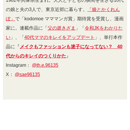
1982年兵庫県生まれ。大人と子どもの狭間を生きる10代
の娘と夫の3人で、東京近郊に暮らす。
「娘とかくれん
ぼ」
で「kodomoe マママンガ賞」期待賞を受賞し、漫画
家に。連載作品に「
父の逝きざま
」「
令和JKをわかりた
い
」、「
40代ママのキレイをアップデート
」、単行本作
品に『
メイクもファッションも迷子になってない？ 40
代からのキレイのつくりかた
』
Instagram：
@th.e.96135
X：
@sae96135