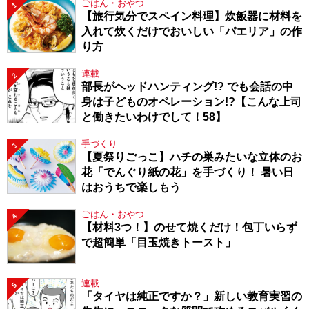
ごはん・おやつ
1
【旅行気分でスペイン料理】炊飯器に材料を
入れて炊くだけでおいしい「パエリア」の作
り方
連載
2
部長がヘッドハンティング!? でも会話の中
身は子どものオペレーション!?【こんな上司
と働きたいわけでして！58】
手づくり
3
【夏祭りごっこ】ハチの巣みたいな立体のお
花「でんぐり紙の花」を手づくり！ 暑い日
はおうちで楽しもう
ごはん・おやつ
4
【材料3つ！】のせて焼くだけ！包丁いらず
で超簡単「目玉焼きトースト」
連載
5
「タイヤは純正ですか？」新しい教育実習の