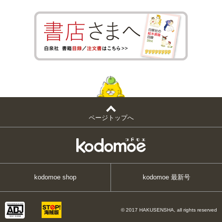
ページトップへ
kodomoe shop
kodomoe 最新号
© 2017 HAKUSENSHA, all rights reserved