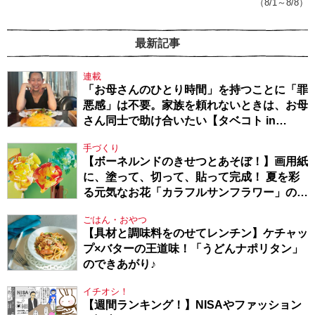
（8/1～8/8）
最新記事
連載
「お母さんのひとり時間」を持つことに「罪
悪感」は不要。家族を頼れないときは、お母
さん同士で助け合いたい【タベコト in
Berlin・130】
手づくり
【ボーネルンドのきせつとあそぼ！】画用紙
に、塗って、切って、貼って完成！ 夏を彩
る元気なお花「カラフルサンフラワー」の作
り方
ごはん・おやつ
【具材と調味料をのせてレンチン】ケチャッ
プ×バターの王道味！「うどんナポリタン」
のできあがり♪
イチオシ！
【週間ランキング！】NISAやファッション