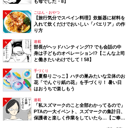
も母でした・8】
ごはん・おやつ
2
【旅行気分でスペイン料理】炊飯器に材料を
入れて炊くだけでおいしい「パエリア」の作
り方
連載
3
部長がヘッドハンティング!? でも会話の中
身は子どものオペレーション!?【こんな上司
と働きたいわけでして！58】
手づくり
4
【夏祭りごっこ】ハチの巣みたいな立体のお
花「でんぐり紙の花」を手づくり！ 暑い日
はおうちで楽しもう
連載
5
「私スズマークのこと全部わかってるので」
PTAの一大イベント、スズマークの集計日、
保護者と楽しく作業をしていたら…【ご奉仕
戦隊★PTA・19】