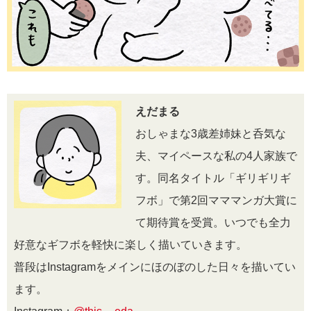
えだまる
おしゃまな3歳差姉妹と呑気な
夫、マイペースな私の4人家族で
す。同名タイトル「ギリギリギ
フボ」で第2回マママンガ大賞に
て期待賞を受賞。いつでも全力
好意なギフボを軽快に楽しく描いていきます。
普段はInstagramをメインにほのぼのした日々を描いてい
ます。