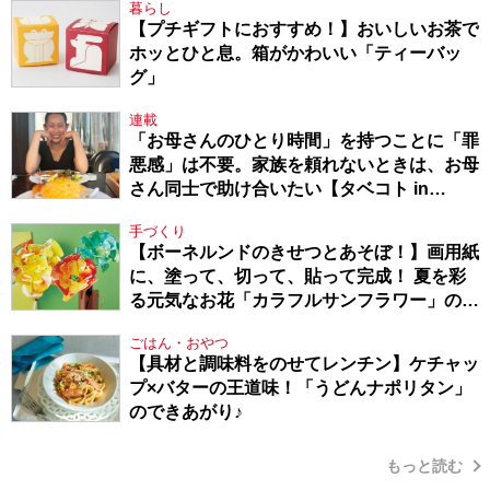
暮らし
【プチギフトにおすすめ！】おいしいお茶で
ホッとひと息。箱がかわいい「ティーバッ
グ」
連載
「お母さんのひとり時間」を持つことに「罪
悪感」は不要。家族を頼れないときは、お母
さん同士で助け合いたい【タベコト in
Berlin・130】
手づくり
【ボーネルンドのきせつとあそぼ！】画用紙
に、塗って、切って、貼って完成！ 夏を彩
る元気なお花「カラフルサンフラワー」の作
り方
ごはん・おやつ
【具材と調味料をのせてレンチン】ケチャッ
プ×バターの王道味！「うどんナポリタン」
のできあがり♪
もっと読む