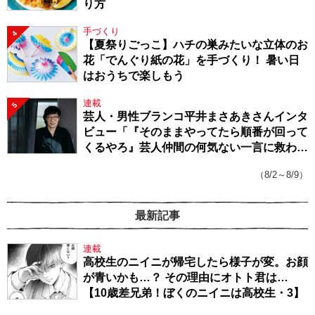
り方
手づくり
4
【夏祭りごっこ】ハチの巣みたいな立体のお
花「でんぐり紙の花」を手づくり！ 暑い日
はおうちで楽しもう
連載
5
芸人・男性ブランコ平井まさあきさんインタ
ビュー「『そのままやってたら順番が回って
くるやろ』芸人仲間の何気ない一言に救われ
てきたから、頑張れる」
（8/2～8/9）
最新記事
連載
高校生のニイニが帰宅したら様子が変。お顔
が青いかも…？ その理由にオトト君は…
【10歳差兄弟！ぼくのニイニは高校生・3】