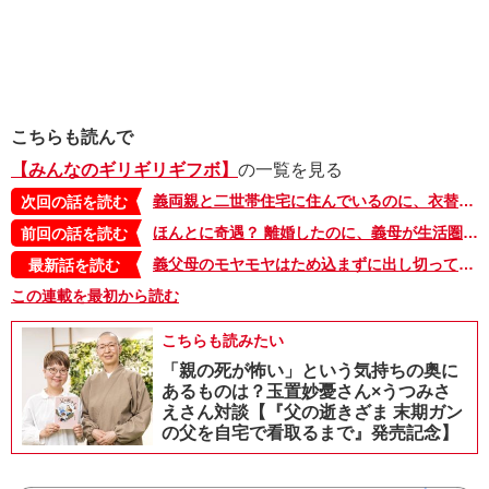
こちらも読んで
【みんなのギリギリギフボ】
の一覧を見る
義両親と二世帯住宅に住んでいるのに、衣替えの荷物を実家に送ることにモヤモヤ【みんなのギリギリギフボ・44】
次回の話を読む
ほんとに奇遇？ 離婚したのに、義母が生活圏内に出没する理由【みんなのギリギリギフボ・42】
前回の話を読む
義父母のモヤモヤはため込まずに出し切って。モヤリンはいつも近くにいるよ【みんなのギリギリギフボ・最終回】
最新話を読む
この連載を最初から読む
こちらも読みたい
「親の死が怖い」という気持ちの奥に
あるものは？玉置妙憂さん×うつみさ
えさん対談【『父の逝きざま 末期ガン
の父を自宅で看取るまで』発売記念】