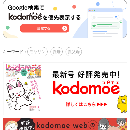
キーワード：
モヤリン
義母
義父母