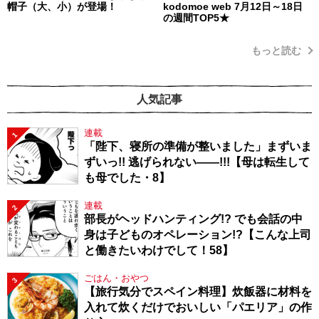
帽子（大、小）が登場！
kodomoe web 7月12日～18日
の週間TOP5★
もっと読む
人気記事
連載
1
「陛下、寝所の準備が整いました」まずいま
ずいっ!! 逃げられない――!!!【母は転生して
も母でした・8】
連載
2
部長がヘッドハンティング!? でも会話の中
身は子どものオペレーション!?【こんな上司
と働きたいわけでして！58】
ごはん・おやつ
3
【旅行気分でスペイン料理】炊飯器に材料を
入れて炊くだけでおいしい「パエリア」の作