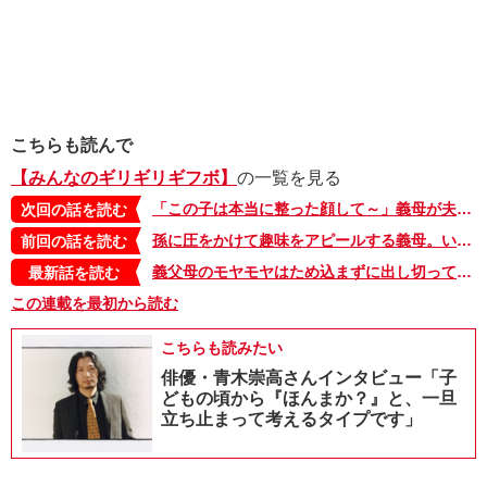
こちらも読んで
【みんなのギリギリギフボ】
の一覧を見る
「この子は本当に整った顔して～」義母が夫と息子をたとえた芸能人にしばし絶句【みんなのギリギリギフボ・14】
次回の話を読む
孫に圧をかけて趣味をアピールする義母。いつの間にか我が家のリビングは…【みんなのギリギリギフボ・12】
前回の話を読む
義父母のモヤモヤはため込まずに出し切って。モヤリンはいつも近くにいるよ【みんなのギリギリギフボ・最終回】
最新話を読む
この連載を最初から読む
こちらも読みたい
俳優・青木崇高さんインタビュー「子
どもの頃から『ほんまか？』と、一旦
立ち止まって考えるタイプです」