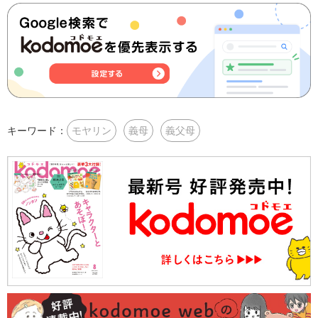
キーワード：
モヤリン
義母
義父母