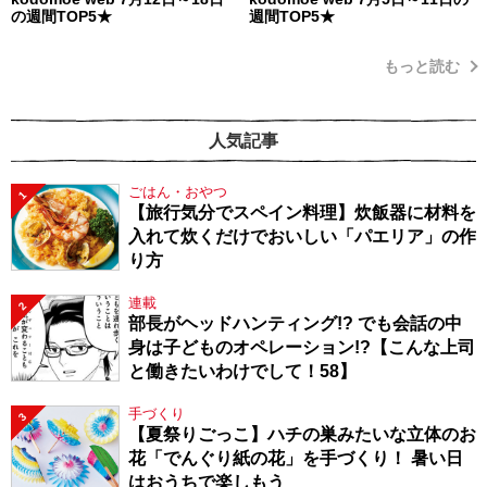
の週間TOP5★
週間TOP5★
もっと読む
人気記事
ごはん・おやつ
1
【旅行気分でスペイン料理】炊飯器に材料を
入れて炊くだけでおいしい「パエリア」の作
り方
連載
2
部長がヘッドハンティング!? でも会話の中
身は子どものオペレーション!?【こんな上司
と働きたいわけでして！58】
手づくり
3
【夏祭りごっこ】ハチの巣みたいな立体のお
花「でんぐり紙の花」を手づくり！ 暑い日
はおうちで楽しもう