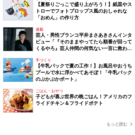
【夏祭りごっこで盛り上がろう！】紙皿やス
トローでフォトプロップス風のおしゃれな
「おめん」の作り方
連載
芸人・男性ブランコ平井まさあきさんインタ
ビュー「『そのままやってたら順番が回って
くるやろ』芸人仲間の何気ない一言に救われ
てきたから、頑張れる」
手づくり
【牛乳パックで夏の工作！】お風呂やおうち
プールで水に浮かべてあそぼ！「牛乳パック
のぷかぷかボート」
ごはん・おやつ
子どもが喜ぶ世界の晩ごはん！アメリカのフ
ライドチキン＆フライドポテト
もっと読む