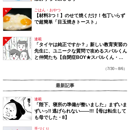
ごはん・おやつ
4
【材料3つ！】のせて焼くだけ！包丁いらず
で超簡単「目玉焼きトースト」
連載
5
「タイヤは純正ですか？」新しい教育実習の
先生に、ユニークな質問で攻めるスバルくん
と仲間たち【自閉症BOY★スバルくん・
143】
（7/30～8/6）
最新記事
連載
「陛下、寝所の準備が整いました」まずいま
ずいっ!! 逃げられない――!!!【母は転生して
も母でした・8】
手づくり