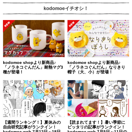
kodomoeイチオシ！
kodomoe shopより新商品♪
kodomoe shopより新商品♪
「ノラネコぐんだん」耐熱マグ3
「ノラネコぐんだん」なりきり
種が登場！
帽子（大、小）が登場！
【週間ランキング！】夏休みの
【読まれてます！】暑い季節に
自由研究記事がランクイン！
ピッタリの記事がランクイン！
kodomoe web 7月12日～18日
kodomoe web 7月5日～11日の