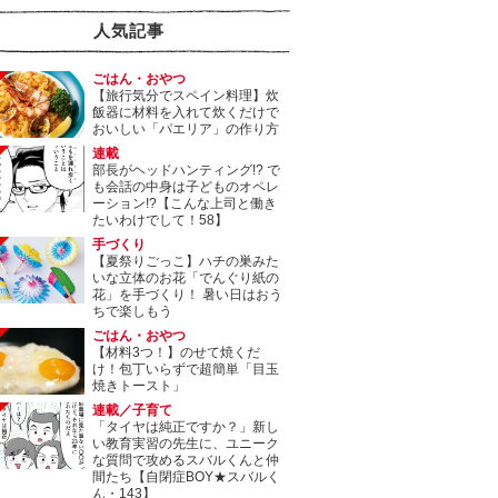
人気記事
ごはん・おやつ
【旅行気分でスペイン料理】炊
飯器に材料を入れて炊くだけで
おいしい「パエリア」の作り方
連載
部長がヘッドハンティング!? で
も会話の中身は子どものオペレ
ーション!?【こんな上司と働き
たいわけでして！58】
手づくり
【夏祭りごっこ】ハチの巣みた
いな立体のお花「でんぐり紙の
花」を手づくり！ 暑い日はおう
ちで楽しもう
ごはん・おやつ
【材料3つ！】のせて焼くだ
け！包丁いらずで超簡単「目玉
焼きトースト」
連載／子育て
「タイヤは純正ですか？」新し
い教育実習の先生に、ユニーク
な質問で攻めるスバルくんと仲
間たち【自閉症BOY★スバルく
ん・143】