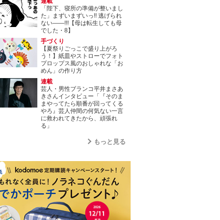
連載
「陛下、寝所の準備が整いまし
た」まずいまずいっ!! 逃げられ
ない――!!!【母は転生しても母
でした・8】
手づくり
【夏祭りごっこで盛り上がろ
う！】紙皿やストローでフォト
プロップス風のおしゃれな「お
めん」の作り方
連載
芸人・男性ブランコ平井まさあ
きさんインタビュー「『そのま
まやってたら順番が回ってくる
やろ』芸人仲間の何気ない一言
に救われてきたから、頑張れ
る」
もっと見る