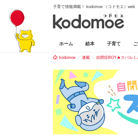
子育て情報満載！ kodomoe （コドモエ）web
ホーム
絵本
子育て
ご
kodomoe
連載
自閉症BOY★スバルく