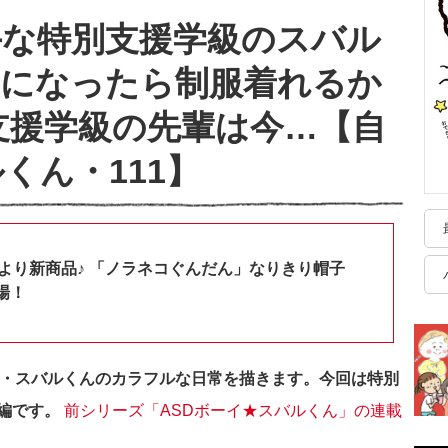
手な特別支援学級のスバル
生になったら制服着れるか
支援学級の先輩は今…【自
くん・111】
shopより新商品♪ 「ノラネコぐんだん」なりきり帽子
場！
生・スバルくんのカラフルな日常を描きます。今回は特別
編です
。
前シリーズ「ASDボーイ★スバルくん」の連載