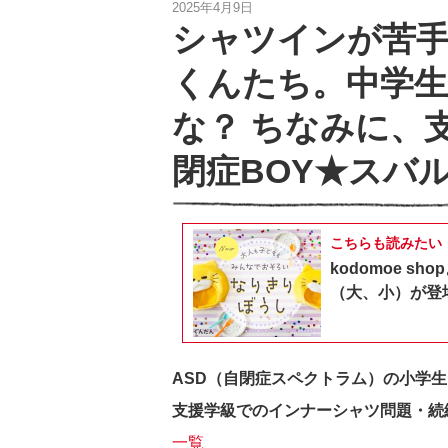
2025年4月9日
シャツインが苦
くんたち。中学
な？ ちなみに、
閉症BOY★スバル
こちらも読みたい
kodomoe 
（大、小）が登
ASD（自閉症スペクトラム）の小学
支援学級でのインナーシャツ問題・続
一覧